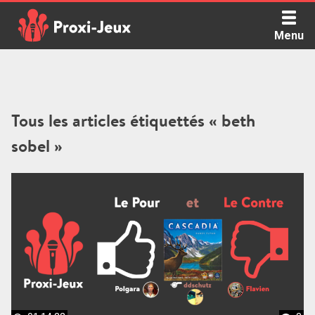
Skip
to
Menu
content
Proxi Jeux - Le podcast qui vous parle de jeux de société
Tous les articles étiquettés « beth
sobel »