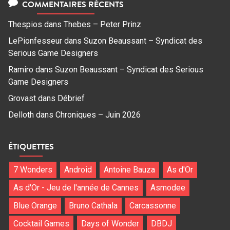
COMMENTAIRES RÉCENTS
Thespios
dans
Thebes – Peter Prinz
LePionfesseur
dans
Suzon Beaussant – Syndicat des
Serious Game Designers
Ramiro
dans
Suzon Beaussant – Syndicat des Serious
Game Designers
Grovast
dans
Débrief
Delloth
dans
Chroniques – Juin 2026
ÉTIQUETTES
7 Wonders
Android
Antoine Bauza
As d'Or
As d'Or - Jeu de l'année de Cannes
Asmodee
Blue Orange
Bruno Cathala
Carcassonne
Cocktail Games
Days of Wonder
DBDJ