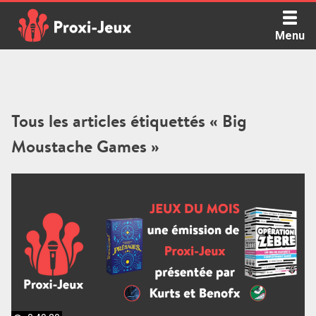
Skip
to
Menu
content
Proxi Jeux - Le podcast qui vous parle de jeux de société
Tous les articles étiquettés « Big
Moustache Games »