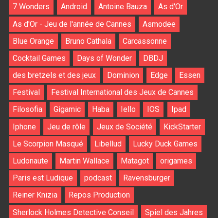
7 Wonders
Android
Antoine Bauza
As d'Or
As d'Or - Jeu de l'année de Cannes
Asmodee
Blue Orange
Bruno Cathala
Carcassonne
Cocktail Games
Days of Wonder
DBDJ
des bretzels et des jeux
Dominion
Edge
Essen
Festival
Festival International des Jeux de Cannes
Filosofia
Gigamic
Haba
Iello
IOS
Ipad
Iphone
Jeu de rôle
Jeux de Société
KickStarter
Le Scorpion Masqué
Libellud
Lucky Duck Games
Ludonaute
Martin Wallace
Matagot
origames
Paris est Ludique
podcast
Ravensburger
Reiner Knizia
Repos Production
Sherlock Holmes Detective Conseil
Spiel des Jahres