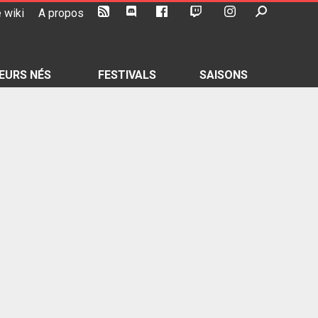
 wiki
A propos
EURS NÉS
FESTIVALS
SAISONS