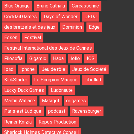
Blue Orange
Bruno Cathala
Carcassonne
Cocktail Games
Days of Wonder
DBDJ
des bretzels et des jeux
Dominion
Edge
Essen
Festival
Festival International des Jeux de Cannes
Filosofia
Gigamic
Haba
Iello
IOS
Ipad
Iphone
Jeu de rôle
Jeux de Société
KickStarter
Le Scorpion Masqué
Libellud
Lucky Duck Games
Ludonaute
Martin Wallace
Matagot
origames
Paris est Ludique
podcast
Ravensburger
Reiner Knizia
Repos Production
Sherlock Holmes Detective Conseil