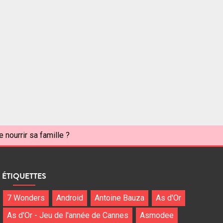
nourrir sa famille ?
ÉTIQUETTES
7 Wonders
Android
Antoine Bauza
As d'Or
As d'Or - Jeu de l'année de Cannes
Asmodee