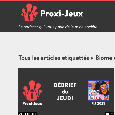
Skip
to
content
Proxi Jeux - Le podcast qui vous parle de jeux de soc
Le podcast qui vous parle de jeux de société
Tous les articles étiquettés « Biome 
1:08:03
2