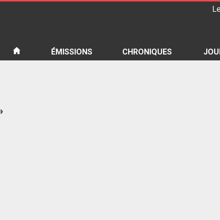
Le
iété
ÉMISSIONS
CHRONIQUES
JOU
»