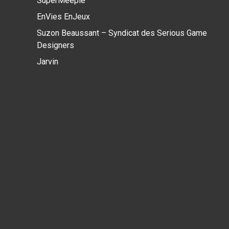
SuperMeeple
EnVies EnJeux
Suzon Beaussant – Syndicat des Serious Game
Designers
Jarvin