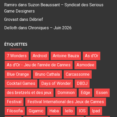
Ramiro
dans
Suzon Beaussant – Syndicat des Serious
Game Designers
Grovast
dans
Débrief
Delloth
dans
Chroniques – Juin 2026
ÉTIQUETTES
7 Wonders
Android
Antoine Bauza
As d'Or
As d'Or - Jeu de l'année de Cannes
Asmodee
Blue Orange
Bruno Cathala
Carcassonne
Cocktail Games
Days of Wonder
DBDJ
des bretzels et des jeux
Dominion
Edge
Essen
Festival
Festival International des Jeux de Cannes
Filosofia
Gigamic
Haba
Iello
IOS
Ipad