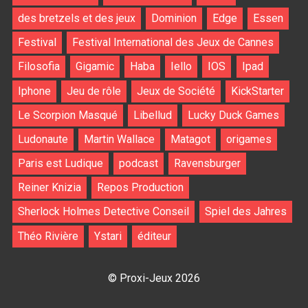
des bretzels et des jeux
Dominion
Edge
Essen
Festival
Festival International des Jeux de Cannes
Filosofia
Gigamic
Haba
Iello
IOS
Ipad
Iphone
Jeu de rôle
Jeux de Société
KickStarter
Le Scorpion Masqué
Libellud
Lucky Duck Games
Ludonaute
Martin Wallace
Matagot
origames
Paris est Ludique
podcast
Ravensburger
Reiner Knizia
Repos Production
Sherlock Holmes Detective Conseil
Spiel des Jahres
Théo Rivière
Ystari
éditeur
© Proxi-Jeux 2026