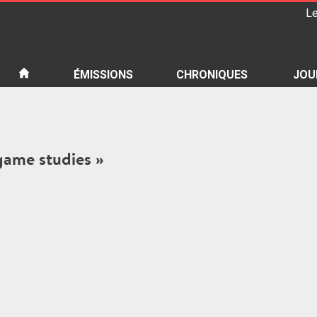
Le
iété
ÉMISSIONS
CHRONIQUES
JOU
 game studies »