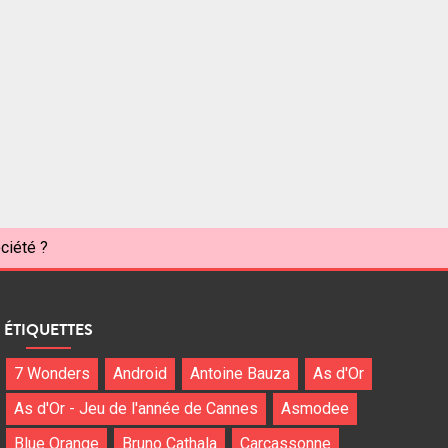
ciété ?
ÉTIQUETTES
7 Wonders
Android
Antoine Bauza
As d'Or
As d'Or - Jeu de l'année de Cannes
Asmodee
Blue Orange
Bruno Cathala
Carcassonne