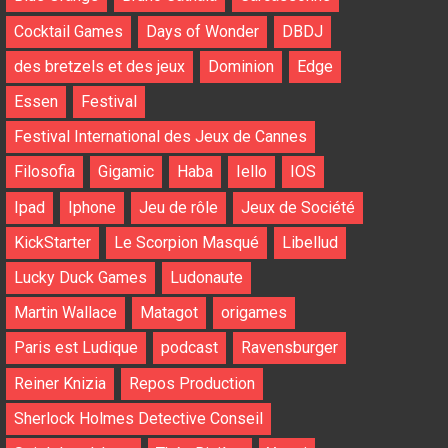
Cocktail Games
Days of Wonder
DBDJ
des bretzels et des jeux
Dominion
Edge
Essen
Festival
Festival International des Jeux de Cannes
Filosofia
Gigamic
Haba
Iello
IOS
Ipad
Iphone
Jeu de rôle
Jeux de Société
KickStarter
Le Scorpion Masqué
Libellud
Lucky Duck Games
Ludonaute
Martin Wallace
Matagot
origames
Paris est Ludique
podcast
Ravensburger
Reiner Knizia
Repos Production
Sherlock Holmes Detective Conseil