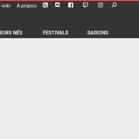
 wiki
A propos
EURS NÉS
FESTIVALS
SAISONS