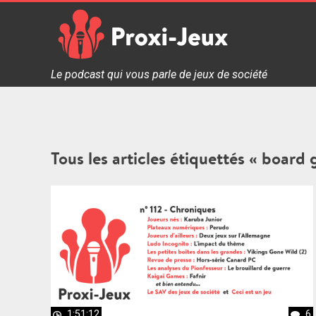
Skip
to
content
Proxi Jeux - Le podcast qui vous parle de jeux de soc
Le podcast qui vous parle de jeux de société
Tous les articles étiquettés « board
1:51:12
6