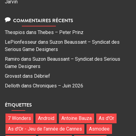
Jarvin
COMMENTAIRES RÉCENTS
Thespios
dans
Thebes – Peter Prinz
LePionfesseur
dans
Suzon Beaussant – Syndicat des
Serious Game Designers
Ramiro
dans
Suzon Beaussant – Syndicat des Serious
Game Designers
Grovast
dans
Débrief
Delloth
dans
Chroniques – Juin 2026
ÉTIQUETTES
7 Wonders
Android
Antoine Bauza
As d'Or
As d'Or - Jeu de l'année de Cannes
Asmodee