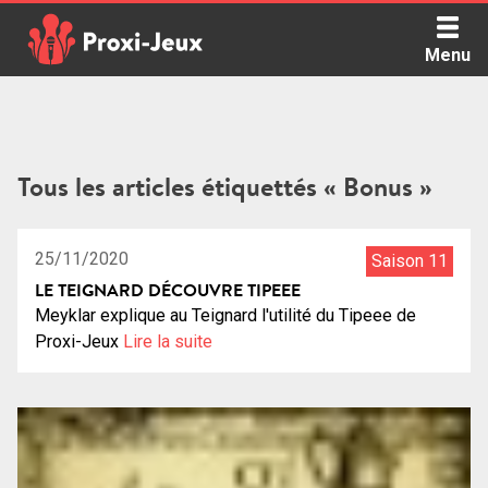
Skip
to
Menu
content
Proxi Jeux - Le podcast qui vous parle de jeux de société
Tous les articles étiquettés « Bonus »
0:00:56
25/11/2020
Saison 11
LE TEIGNARD DÉCOUVRE TIPEEE
Meyklar explique au Teignard l'utilité du Tipeee de
Proxi-Jeux
Lire la suite