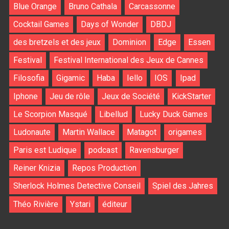
Blue Orange
Bruno Cathala
Carcassonne
Cocktail Games
Days of Wonder
DBDJ
des bretzels et des jeux
Dominion
Edge
Essen
Festival
Festival International des Jeux de Cannes
Filosofia
Gigamic
Haba
Iello
IOS
Ipad
Iphone
Jeu de rôle
Jeux de Société
KickStarter
Le Scorpion Masqué
Libellud
Lucky Duck Games
Ludonaute
Martin Wallace
Matagot
origames
Paris est Ludique
podcast
Ravensburger
Reiner Knizia
Repos Production
Sherlock Holmes Detective Conseil
Spiel des Jahres
Théo Rivière
Ystari
éditeur