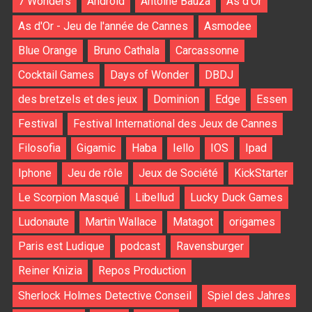
7 Wonders
Android
Antoine Bauza
As d'Or
As d'Or - Jeu de l'année de Cannes
Asmodee
Blue Orange
Bruno Cathala
Carcassonne
Cocktail Games
Days of Wonder
DBDJ
des bretzels et des jeux
Dominion
Edge
Essen
Festival
Festival International des Jeux de Cannes
Filosofia
Gigamic
Haba
Iello
IOS
Ipad
Iphone
Jeu de rôle
Jeux de Société
KickStarter
Le Scorpion Masqué
Libellud
Lucky Duck Games
Ludonaute
Martin Wallace
Matagot
origames
Paris est Ludique
podcast
Ravensburger
Reiner Knizia
Repos Production
Sherlock Holmes Detective Conseil
Spiel des Jahres