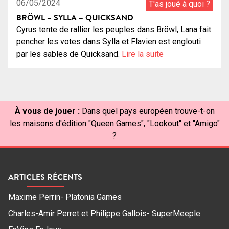
06/05/2024
T'as joué à quoi ?
BRÖWL – SYLLA – QUICKSAND
Cyrus tente de rallier les peuples dans Bröwl, Lana fait
pencher les votes dans Sylla et Flavien est englouti
par les sables de Quicksand.
Lire la suite
À vous de jouer :
Dans quel pays européen trouve-t-on
les maisons d'édition "Queen Games", "Lookout" et "Amigo"
?
ARTICLES RÉCENTS
Maxime Perrin- Platonia Games
Charles-Amir Perret et Philippe Gallois- SuperMeeple