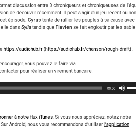
 format discussion entre 3 chroniqueurs et chroniqueuses de l’éq
asion de découvrir récemment. Il peut s’agir d’un jeu récent ou non
s cet épisode,
Cyrus
tente de rallier les peuples à sa cause avec
 elle dans
Sylla
tandis que
Flavien
se fait engloutir par les sabl
de
https://audiohub.fr
(
https://audiohub.fr/chanson/rough-draft)
:
encourager, vous pouvez le faire via
contacter pour réaliser un virement bancaire.
Util
00:00
les
flèc
haut
pou
onner à notre flux iTunes
. Si vous nous appréciez, notez notre
aug
 Sur Android, nous vous recommandons d’utiliser
l’application
ou