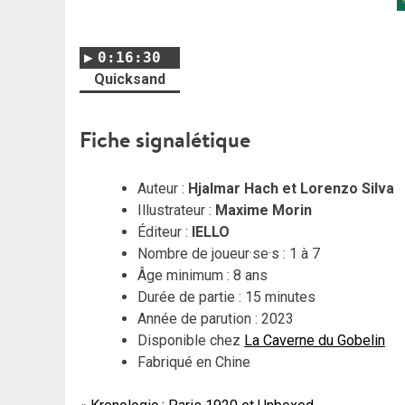
0:16:30
Quicksand
Fi
che signalétique
Auteur :
Hjalmar Hach et Lorenzo Silva
Illustrateur :
Maxime Morin
Éditeur :
IELLO
Nombre de joueur·se·s : 1 à 7
Âge minimum : 8 ans
Durée de partie : 15 minutes
Année de parution : 2023
Disponible chez
La Caverne du Gobelin
Fabriqué en Chine