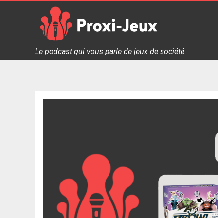
Skip
to
content
Proxi Jeux - Le podcast qui vous parle de jeux de soc
Le podcast qui vous parle de jeux de société