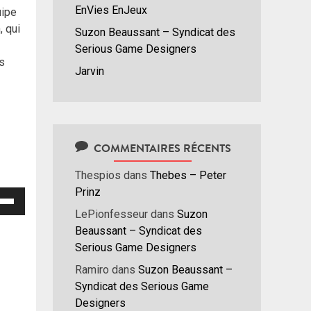
EnVies EnJeux
uipe
, qui
Suzon Beaussant – Syndicat des
Serious Game Designers
es
Jarvin
COMMENTAIRES RÉCENTS
Thespios
dans
Thebes – Peter
Prinz
isez
LePionfesseur
dans
Suzon
hes
Beaussant – Syndicat des
/bas
Serious Game Designers
r
Ramiro
dans
Suzon Beaussant –
menter
Syndicat des Serious Game
Designers