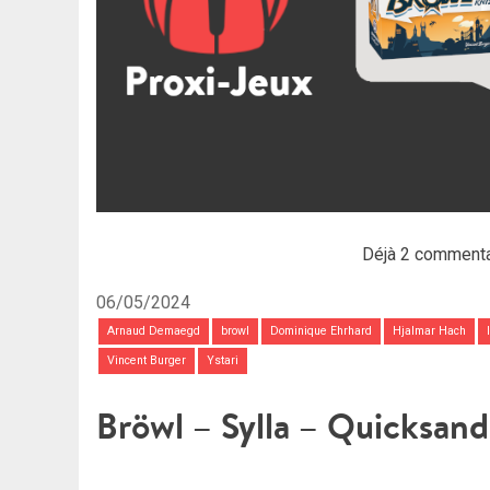
Déjà 2 commenta
06/05/2024
Arnaud Demaegd
browl
Dominique Ehrhard
Hjalmar Hach
Vincent Burger
Ystari
Bröwl – Sylla – Quicksand