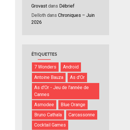
nuer
Grovast
dans
Débrief
ume.
Delloth
dans
Chroniques – Juin
2026
ÉTIQUETTES
7 Wonders
Android
Antoine Bauza
As d'Or
As d'Or - Jeu de l'année de
Cannes
Asmodee
Blue Orange
Bruno Cathala
Carcassonne
Cocktail Games