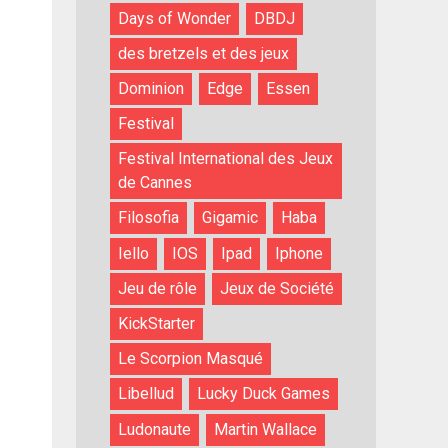
Days of Wonder
DBDJ
des bretzels et des jeux
Dominion
Edge
Essen
Festival
Festival International des Jeux
de Cannes
Filosofia
Gigamic
Haba
Iello
IOS
Ipad
Iphone
Jeu de rôle
Jeux de Société
KickStarter
Le Scorpion Masqué
Libellud
Lucky Duck Games
Ludonaute
Martin Wallace