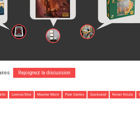
ires :
Rejoignez la discussion
Iello
Lorenzo Silva
Maxime Morin
Pixie Games
Quicksand
Reiner Knizia