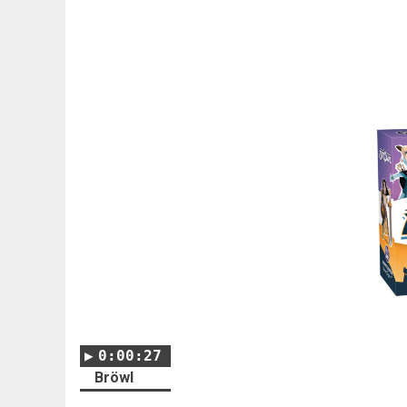
0:00:27
Bröwl