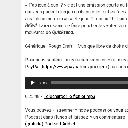
« T’as joué à quoi ? » c’est une émission courte au
qui vous parlent d’un jeu qu’ils ou elles ont eu l’occ
aura plu ou non, qui aura été joué 1 fois ou 10. Dan
Bröwl
,
Lana
essaie de faire pencher les votes vers
mouvants de
Quicksand.
Générique : Rough Draft – Musique libre de droits 
Pour nous soutenir, nous remercier ou encore nous 
PayPal
(
https://www.paypal.me/proxijeux
) ou nous 
Lecteur
00:00
audio
0:25:48
-
Télécharger le fichier mp3
Vous pouvez « streamer » notre podcast ou
vous ab
Podcast dans iTunes et laissez-y un commentaire !
(gratuite) Podcast Addict
.