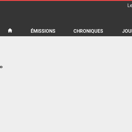
Le
iété
ÉMISSIONS
CHRONIQUES
JOU
»