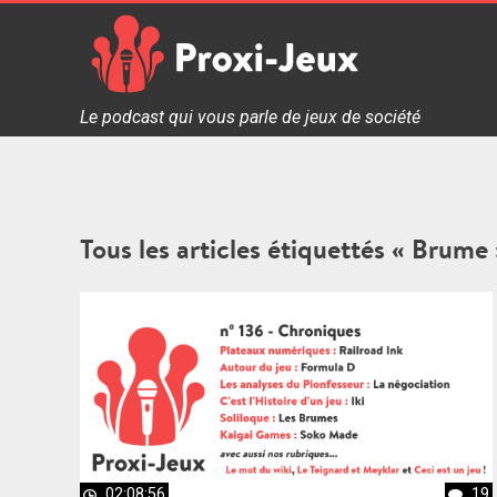
Skip
to
content
Proxi Jeux - Le podcast qui vous parle de jeux de soc
Le podcast qui vous parle de jeux de société
Tous les articles étiquettés « Brume 
02:08:56
19