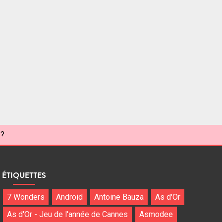
 ?
ÉTIQUETTES
7 Wonders
Android
Antoine Bauza
As d'Or
As d'Or - Jeu de l'année de Cannes
Asmodee