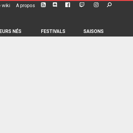
 wiki
A propos
EURS NÉS
FESTIVALS
SAISONS