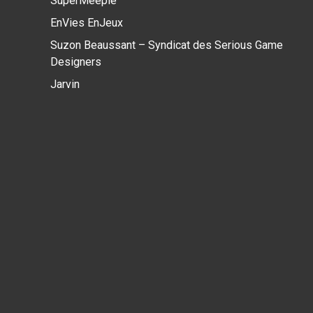
SuperMeeple
EnVies EnJeux
Suzon Beaussant – Syndicat des Serious Game
Designers
Jarvin