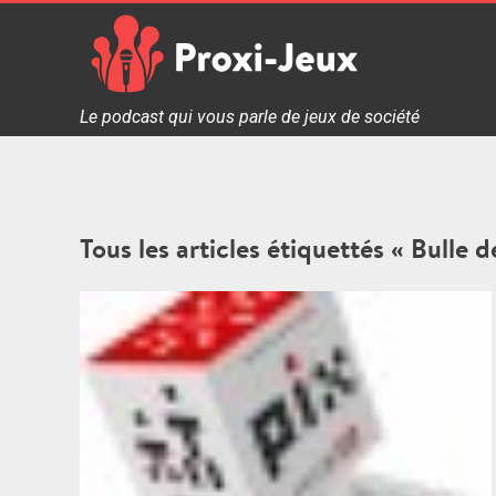
Skip
to
content
Proxi Jeux - Le podcast qui vous parle de jeux de soc
Le podcast qui vous parle de jeux de société
Tous les articles étiquettés « Bulle d