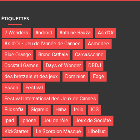
ÉTIQUETTES
7 Wonders
Android
Antoine Bauza
As d'Or
As d'Or - Jeu de l'année de Cannes
Asmodee
Blue Orange
Bruno Cathala
Carcassonne
Cocktail Games
Days of Wonder
DBDJ
des bretzels et des jeux
Dominion
Edge
Essen
Festival
Festival International des Jeux de Cannes
Filosofia
Gigamic
Haba
Iello
IOS
Ipad
Iphone
Jeu de rôle
Jeux de Société
KickStarter
Le Scorpion Masqué
Libellud