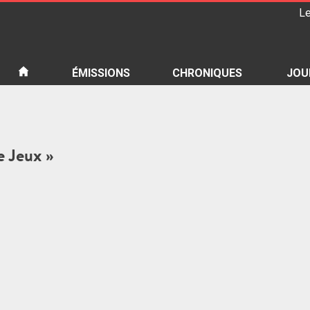
Le
iété
ÉMISSIONS
CHRONIQUES
JOU
e Jeux »