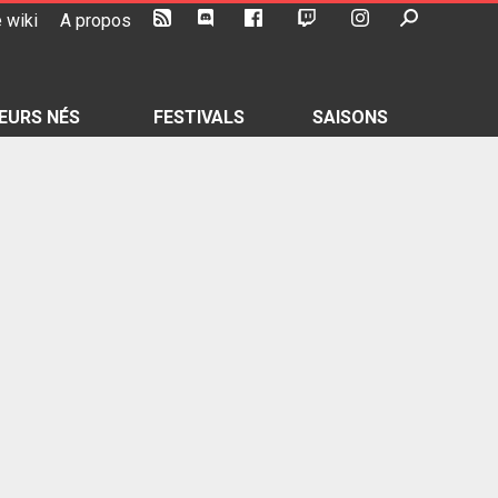
 wiki
A propos
EURS NÉS
FESTIVALS
SAISONS