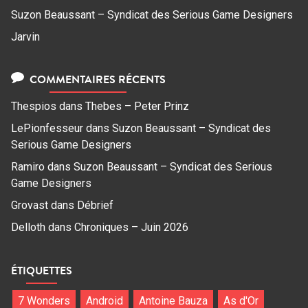
Suzon Beaussant – Syndicat des Serious Game Designers
Jarvin
COMMENTAIRES RÉCENTS
Thespios
dans
Thebes – Peter Prinz
LePionfesseur
dans
Suzon Beaussant – Syndicat des
Serious Game Designers
Ramiro
dans
Suzon Beaussant – Syndicat des Serious
Game Designers
Grovast
dans
Débrief
Delloth
dans
Chroniques – Juin 2026
ÉTIQUETTES
7 Wonders
Android
Antoine Bauza
As d'Or