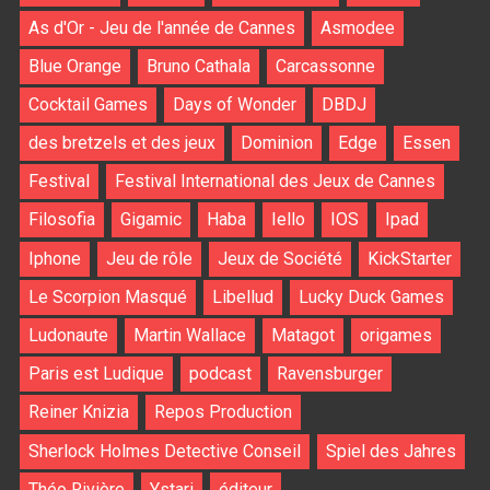
As d'Or - Jeu de l'année de Cannes
Asmodee
Blue Orange
Bruno Cathala
Carcassonne
Cocktail Games
Days of Wonder
DBDJ
des bretzels et des jeux
Dominion
Edge
Essen
Festival
Festival International des Jeux de Cannes
Filosofia
Gigamic
Haba
Iello
IOS
Ipad
Iphone
Jeu de rôle
Jeux de Société
KickStarter
Le Scorpion Masqué
Libellud
Lucky Duck Games
Ludonaute
Martin Wallace
Matagot
origames
Paris est Ludique
podcast
Ravensburger
Reiner Knizia
Repos Production
Sherlock Holmes Detective Conseil
Spiel des Jahres
Théo Rivière
Ystari
éditeur