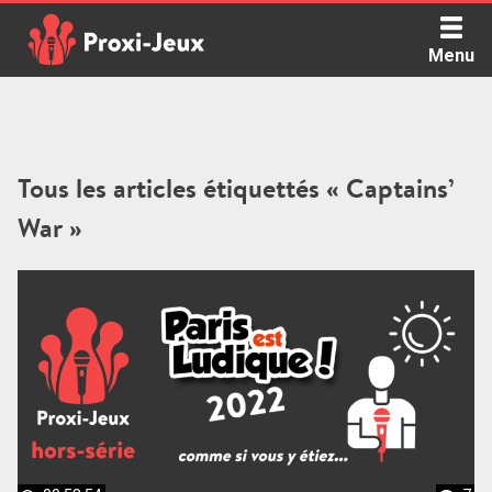
Skip
to
Menu
content
Proxi Jeux - Le podcast qui vous parle de jeux de société
Tous les articles étiquettés « Captains’
War »