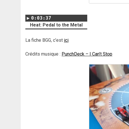
0:03:37
Heat: Pedal to the Metal
La fiche BGG, c’est
ici
Crédits musique :
PunchDeck – I Can’t Stop