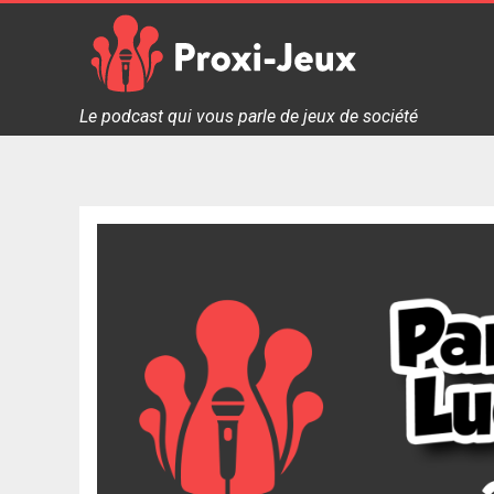
Skip
to
content
Proxi Jeux - Le podcast qui vous parle de jeux de soc
Le podcast qui vous parle de jeux de société