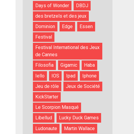
Days of Wonder
DBDJ
des bretzels et des jeux
Dominion
Edge
Essen
Festival
Festival International des Jeux
de Cannes
Filosofia
Gigamic
Haba
Iello
IOS
Ipad
Iphone
Jeu de rôle
Jeux de Société
KickStarter
Le Scorpion Masqué
Libellud
Lucky Duck Games
Ludonaute
Martin Wallace