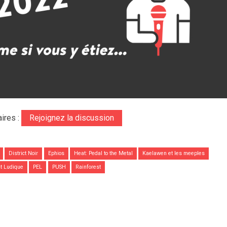
ires :
Rejoignez la discussion
District Noir
Ephios
Heat: Pedal to the Metal
Kaelawen et les meeples
st Ludique
PEL
PUSH
Rainforest