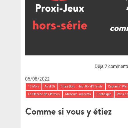
Déjà 7 commenta
05/08/2022
13 Mots
As d'Or
Brian Boru : Haut Roi d'Irlande
Captains' War
La Planche des Pirates
Museum suspects
Orichalque
Paris e
Comme si vous y étiez