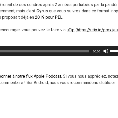
s) renaît de ses cendres après 2 années perturbées par la pandé
idemment, mais c’est
Cyrus
que vous suivrez dans ce format insp
s proposait déjà en
2019 pour PEL
.
encourager, vous pouvez le faire via
uTip
(
https://utip.io/proxije
Util
00:00
les
flèc
haut
pou
onner à notre flux Apple Podcast
. Si vous nous appréciez, note
aug
commentaire ! Sur Android, nous vous recommandons d’utiliser
ou
dimi
le
vol