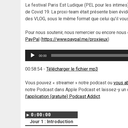
Le festival Paris Est Ludique (PEL pour les intime
de Covid 19. La proxi-team était présente bien év
des VLOG, sous le même format que celui qu’il vou
Pour nous soutenir, nous remercier ou encore nous 
PayPal
(
https://www.paypal.me/proxijeux
)
Lecteur
00:00
audio
00:58:54
-
Télécharger le fichier mp3
Vous pouvez « streamer » notre podcast ou
vous ab
notre Podcast dans Apple Podcast et laissez-y un 
l’application (gratuite) Podcast Addict
.
0:00:00
Jour 1 : Introduction