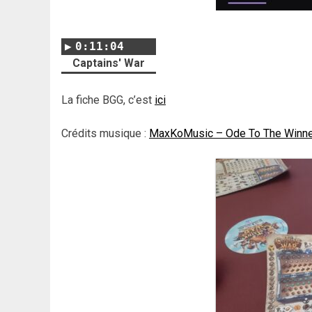
0:11:04
Captains' War
La fiche BGG, c’est
ici
Crédits musique :
MaxKoMusic – Ode To The Winn