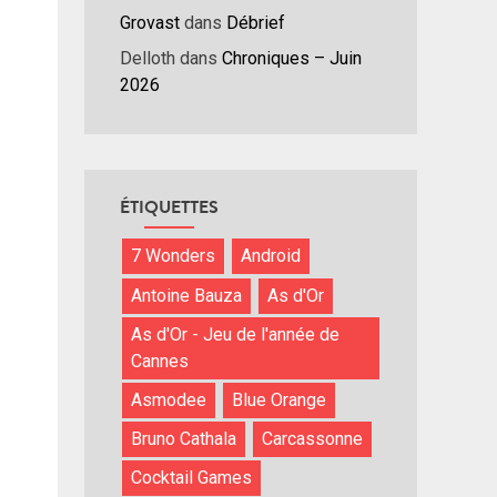
Grovast
dans
Débrief
Delloth
dans
Chroniques – Juin
2026
ÉTIQUETTES
7 Wonders
Android
Antoine Bauza
As d'Or
As d'Or - Jeu de l'année de
Cannes
Asmodee
Blue Orange
Bruno Cathala
Carcassonne
Cocktail Games