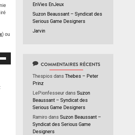
EnVies EnJeux
mie
iré
Suzon Beaussant – Syndicat des
Serious Game Designers
Jarvin
ux
) ou
isez
COMMENTAIRES RÉCENTS
hes
Thespios
dans
Thebes – Peter
/bas
Prinz
r
z
menter
LePionfesseur
dans
Suzon
Beaussant – Syndicat des
nuer
Serious Game Designers
Ramiro
dans
Suzon Beaussant –
ume.
Syndicat des Serious Game
Designers