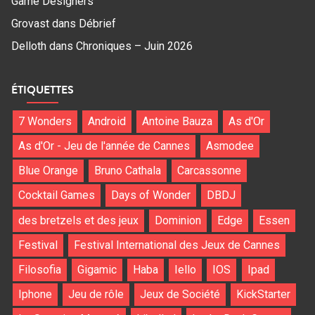
Game Designers
Grovast
dans
Débrief
Delloth
dans
Chroniques – Juin 2026
ÉTIQUETTES
7 Wonders
Android
Antoine Bauza
As d'Or
As d'Or - Jeu de l'année de Cannes
Asmodee
Blue Orange
Bruno Cathala
Carcassonne
Cocktail Games
Days of Wonder
DBDJ
des bretzels et des jeux
Dominion
Edge
Essen
Festival
Festival International des Jeux de Cannes
Filosofia
Gigamic
Haba
Iello
IOS
Ipad
Iphone
Jeu de rôle
Jeux de Société
KickStarter