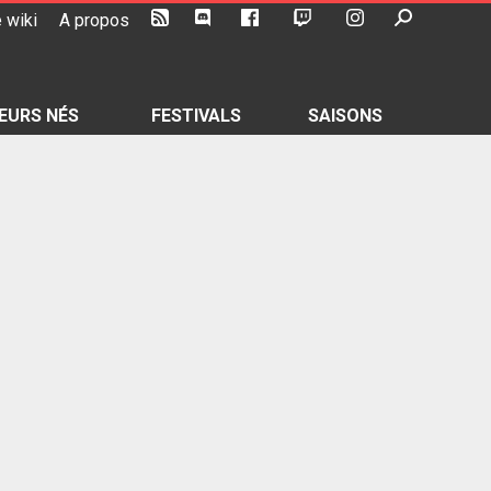
 wiki
A propos
EURS NÉS
FESTIVALS
SAISONS