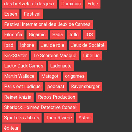
des bretzels et des jeux
Dominion
Edge
Essen
Festival
Festival International des Jeux de Cannes
Filosofia
Gigamic
Haba
Iello
IOS
Ipad
Iphone
Jeu de rôle
Jeux de Société
KickStarter
Le Scorpion Masqué
Libellud
Lucky Duck Games
Ludonaute
Martin Wallace
Matagot
origames
Paris est Ludique
podcast
Ravensburger
Reiner Knizia
Repos Production
Sherlock Holmes Detective Conseil
Spiel des Jahres
Théo Rivière
Ystari
éditeur