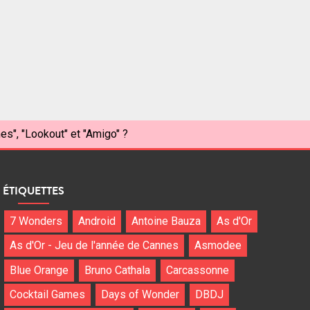
s", "Lookout" et "Amigo" ?
ÉTIQUETTES
7 Wonders
Android
Antoine Bauza
As d'Or
As d'Or - Jeu de l'année de Cannes
Asmodee
Blue Orange
Bruno Cathala
Carcassonne
Cocktail Games
Days of Wonder
DBDJ