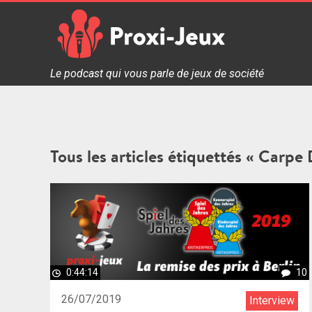
Skip
to
content
Proxi Jeux - Le podcast qui vous parle de jeux de soc
Le podcast qui vous parle de jeux de société
Tous les articles étiquettés « Carpe
0:44:14
10
26/07/2019
Interview