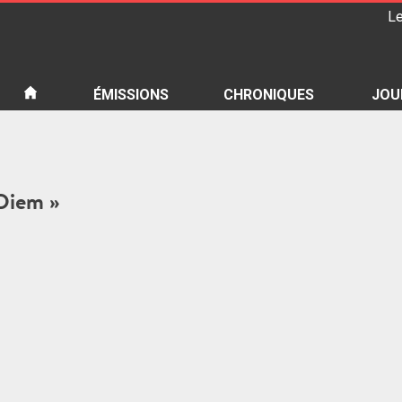
Le
iété
ÉMISSIONS
CHRONIQUES
JOU
 Diem »