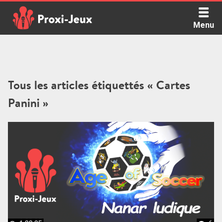
Skip
to
Menu
content
Proxi Jeux - Le podcast qui vous parle de jeux de société
Tous les articles étiquettés « Cartes
Panini »