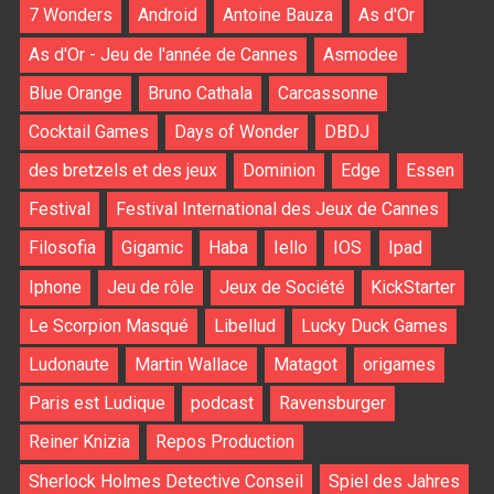
7 Wonders
Android
Antoine Bauza
As d'Or
As d'Or - Jeu de l'année de Cannes
Asmodee
Blue Orange
Bruno Cathala
Carcassonne
Cocktail Games
Days of Wonder
DBDJ
des bretzels et des jeux
Dominion
Edge
Essen
Festival
Festival International des Jeux de Cannes
Filosofia
Gigamic
Haba
Iello
IOS
Ipad
Iphone
Jeu de rôle
Jeux de Société
KickStarter
Le Scorpion Masqué
Libellud
Lucky Duck Games
Ludonaute
Martin Wallace
Matagot
origames
Paris est Ludique
podcast
Ravensburger
Reiner Knizia
Repos Production
Sherlock Holmes Detective Conseil
Spiel des Jahres