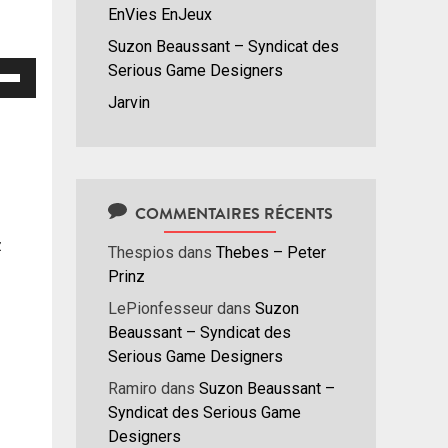
EnVies EnJeux
Suzon Beaussant – Syndicat des
isez
Serious Game Designers
Jarvin
hes
/bas
r
menter
COMMENTAIRES RÉCENTS
nuer
z
Thespios
dans
Thebes – Peter
Prinz
ume.
LePionfesseur
dans
Suzon
Beaussant – Syndicat des
Serious Game Designers
Ramiro
dans
Suzon Beaussant –
Syndicat des Serious Game
Designers