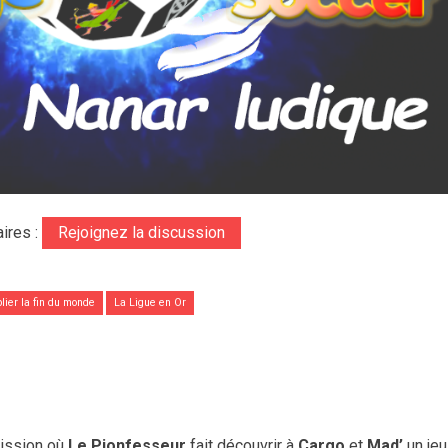
ires :
Rejoignez la discussion
blier la fin du monde
La Ligue en Or
émission où
Le Pionfesseur
fait découvrir à
Cargo
et
Mad’
un jeu