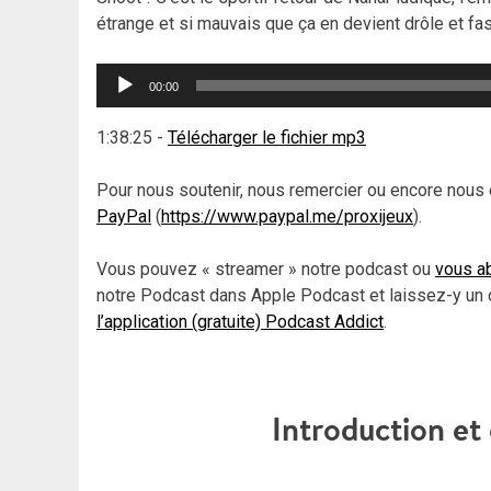
étrange et si mauvais que ça en devient drôle et fas
Lecteur
00:00
audio
1:38:25
-
Télécharger le fichier mp3
Pour nous soutenir, nous remercier ou encore nous 
PayPal
(
https://www.paypal.me/proxijeux
).
Vous pouvez « streamer » notre podcast ou
vous ab
notre Podcast dans Apple Podcast et laissez-y un 
l’application (gratuite) Podcast Addict
.
Introduction e