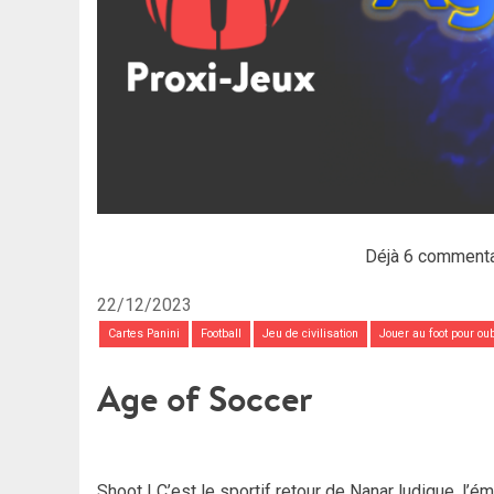
Déjà 6 commenta
22/12/2023
Cartes Panini
Football
Jeu de civilisation
Jouer au foot pour ou
Age of Soccer
Shoot ! C’est le sportif retour de Nanar ludique, l’