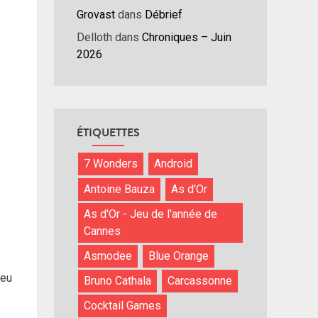
Grovast
dans
Débrief
Delloth
dans
Chroniques – Juin
2026
ÉTIQUETTES
7 Wonders
Android
Antoine Bauza
As d'Or
As d'Or - Jeu de l'année de
Cannes
Asmodee
Blue Orange
jeu
Bruno Cathala
Carcassonne
Cocktail Games