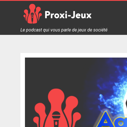
Skip
to
content
Proxi Jeux - Le podcast qui vous parle de jeux de soc
Le podcast qui vous parle de jeux de société