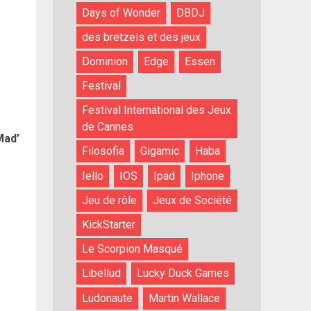
Days of Wonder
DBDJ
des bretzels et des jeux
Dominion
Edge
Essen
Festival
Festival International des Jeux
de Cannes
Mad’
Filosofia
Gigamic
Haba
Iello
IOS
Ipad
Iphone
Jeu de rôle
Jeux de Société
KickStarter
Le Scorpion Masqué
Libellud
Lucky Duck Games
Ludonaute
Martin Wallace