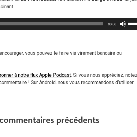
cinant.
Util
00:00
les
flèc
haut
pou
encourager, vous pouvez le faire via virement bancaire ou
aug
ou
dimi
onner à notre flux Apple Podcast
. Si vous nous appréciez, note
le
commentaire ! Sur Android, nous vous recommandons d’utiliser
vol
t commentaires précédents