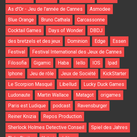
As d'Or - Jeu de l'année de Cannes
Asmodee
Blue Orange
Bruno Cathala
Carcassonne
Cocktail Games
Days of Wonder
DBDJ
des bretzels et des jeux
Dominion
Edge
Essen
Festival
Festival International des Jeux de Cannes
Filosofia
Gigamic
Haba
Iello
IOS
Ipad
Iphone
Jeu de rôle
Jeux de Société
KickStarter
Le Scorpion Masqué
Libellud
Lucky Duck Games
Ludonaute
Martin Wallace
Matagot
origames
Paris est Ludique
podcast
Ravensburger
Reiner Knizia
Repos Production
Sherlock Holmes Detective Conseil
Spiel des Jahres