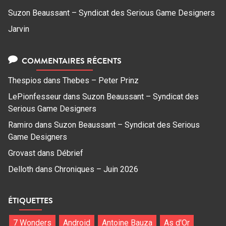
Suzon Beaussant – Syndicat des Serious Game Designers
Jarvin
COMMENTAIRES RÉCENTS
Thespios
dans
Thebes – Peter Prinz
LePionfesseur
dans
Suzon Beaussant – Syndicat des
Serious Game Designers
Ramiro
dans
Suzon Beaussant – Syndicat des Serious
Game Designers
Grovast
dans
Débrief
Delloth
dans
Chroniques – Juin 2026
ÉTIQUETTES
7 Wonders
Android
Antoine Bauza
As d'Or