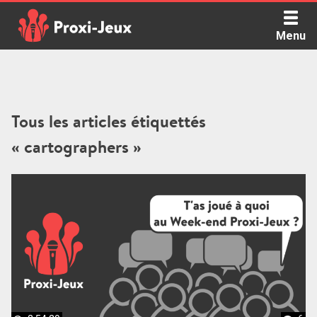
Skip
to
Menu
content
Proxi Jeux - Le podcast qui vous parle de jeux de société
Tous les articles étiquettés
« cartographers »