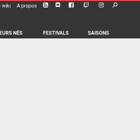
 wiki
A propos
EURS NÉS
FESTIVALS
SAISONS