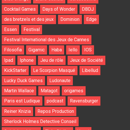
Cocktail Games
Days of Wonder
DBDJ
des bretzels et des jeux
Dominion
Edge
Essen
Festival
Festival International des Jeux de Cannes
Filosofia
Gigamic
Haba
Iello
IOS
Ipad
Iphone
Jeu de rôle
Jeux de Société
KickStarter
Le Scorpion Masqué
Libellud
Lucky Duck Games
Ludonaute
Martin Wallace
Matagot
origames
Paris est Ludique
podcast
Ravensburger
Reiner Knizia
Repos Production
Sherlock Holmes Detective Conseil