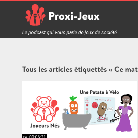
Skip
to
content
Proxi Jeux - Le podcast qui vous parle de jeux de soc
Le podcast qui vous parle de jeux de société
Tous les articles étiquettés « Ce mat
00:06:31