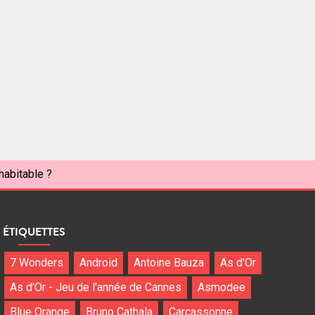
habitable ?
ÉTIQUETTES
7 Wonders
Android
Antoine Bauza
As d'Or
As d'Or - Jeu de l'année de Cannes
Asmodee
Blue Orange
Bruno Cathala
Carcassonne