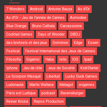
7 Wonders
Android
Antoine Bauza
As d'Or
As d'Or - Jeu de l'année de Cannes
Asmodee
Blue Orange
Bruno Cathala
Carcassonne
Cocktail Games
Days of Wonder
DBDJ
des bretzels et des jeux
Dominion
Edge
Essen
Festival
Festival International des Jeux de Cannes
Filosofia
Gigamic
Haba
Iello
IOS
Ipad
Iphone
Jeu de rôle
Jeux de Société
KickStarter
Le Scorpion Masqué
Libellud
Lucky Duck Games
Ludonaute
Martin Wallace
Matagot
origames
Paris est Ludique
podcast
Ravensburger
Reiner Knizia
Repos Production