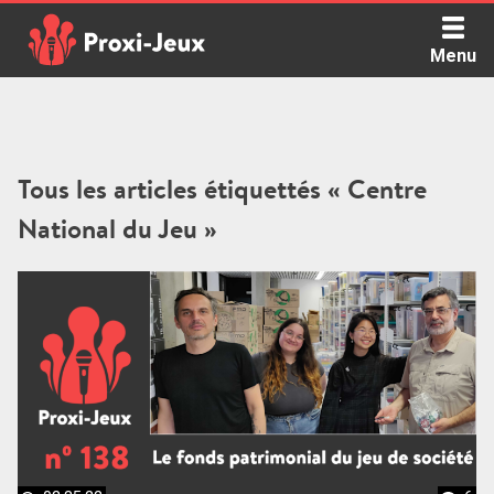
Skip
to
Menu
content
Proxi Jeux - Le podcast qui vous parle de jeux de société
Tous les articles étiquettés « Centre
National du Jeu »