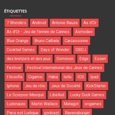
ÉTIQUETTES
7 Wonders
Android
Antoine Bauza
As d'Or
As d'Or - Jeu de l'année de Cannes
Asmodee
Blue Orange
Bruno Cathala
Carcassonne
Cocktail Games
Days of Wonder
DBDJ
des bretzels et des jeux
Dominion
Edge
Essen
Festival
Festival International des Jeux de Cannes
Filosofia
Gigamic
Haba
Iello
IOS
Ipad
Iphone
Jeu de rôle
Jeux de Société
KickStarter
Le Scorpion Masqué
Libellud
Lucky Duck Games
Ludonaute
Martin Wallace
Matagot
origames
Paris est Ludique
podcast
Ravensburger