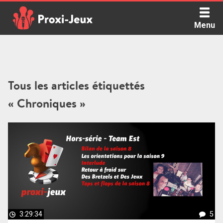
Skip
to
Menu
content
Proxi Jeux - Le podcast qui vous parle de jeux de société
Tous les articles étiquettés
« Chroniques »
3:29:34
5