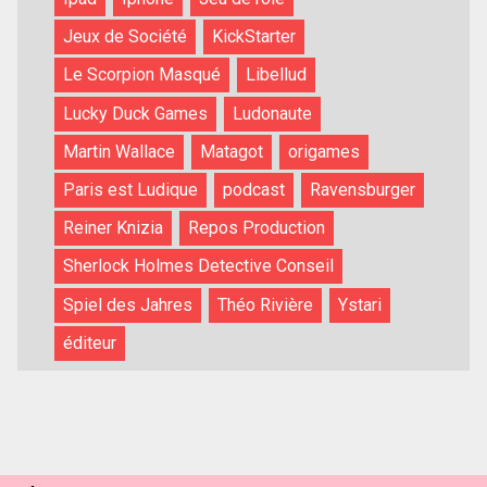
Jeux de Société
KickStarter
Le Scorpion Masqué
Libellud
Lucky Duck Games
Ludonaute
Martin Wallace
Matagot
origames
Paris est Ludique
podcast
Ravensburger
Reiner Knizia
Repos Production
Sherlock Holmes Detective Conseil
Spiel des Jahres
Théo Rivière
Ystari
éditeur