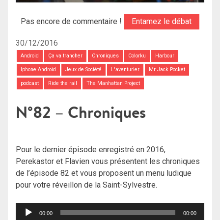
Pas encore de commentaire !
Entamez le débat
30/12/2016
Android
Ça va trancher
Chroniques
Colorku
Harbour
Iphone Android
Jeux de Société
L'aventurier
Mr Jack Pocket
podcast
Ride the rail
The Manhattan Project
N°82 – Chroniques
Pour le dernier épisode enregistré en 2016,
Perekastor et Flavien vous présentent les chroniques
de l’épisode 82 et vous proposent un menu ludique
pour votre réveillon de la Saint-Sylvestre.
Lecteur
00:00
00:00
audio