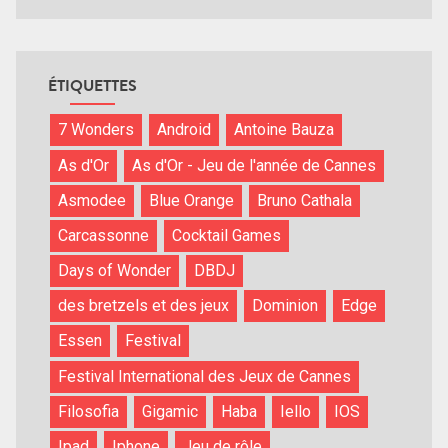
ÉTIQUETTES
7 Wonders
Android
Antoine Bauza
As d'Or
As d'Or - Jeu de l'année de Cannes
Asmodee
Blue Orange
Bruno Cathala
Carcassonne
Cocktail Games
Days of Wonder
DBDJ
des bretzels et des jeux
Dominion
Edge
Essen
Festival
Festival International des Jeux de Cannes
Filosofia
Gigamic
Haba
Iello
IOS
Ipad
Iphone
Jeu de rôle