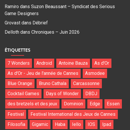
Ramiro
dans
Suzon Beaussant – Syndicat des Serious
Game Designers
Grovast
dans
Débrief
Delloth
dans
Chroniques – Juin 2026
ÉTIQUETTES
7 Wonders
Android
Antoine Bauza
As d'Or
As d'Or - Jeu de l'année de Cannes
Asmodee
Blue Orange
Bruno Cathala
Carcassonne
Cocktail Games
Days of Wonder
DBDJ
des bretzels et des jeux
Dominion
Edge
Essen
Festival
Festival International des Jeux de Cannes
Filosofia
Gigamic
Haba
Iello
IOS
Ipad