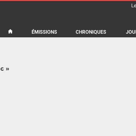
Le
iété
ÉMISSIONS
CHRONIQUES
JOU
ac »