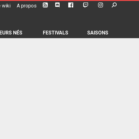
 wiki
A propos
EURS NÉS
FESTIVALS
SAISONS