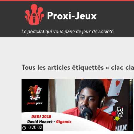
Skip
to
content
Proxi Jeux - Le podcast qui vous parle de jeux de soc
Le podcast qui vous parle de jeux de société
Tous les articles étiquettés « clac cl
0:20:02