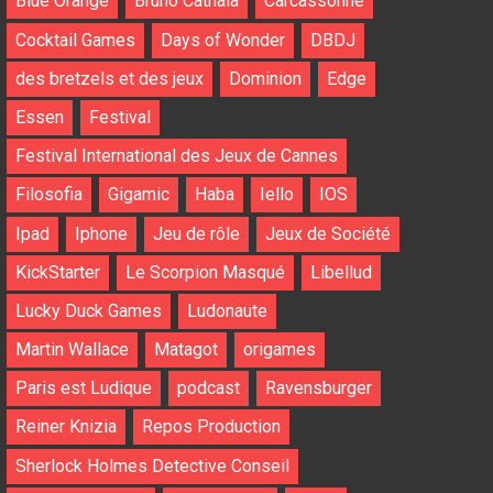
Blue Orange
Bruno Cathala
Carcassonne
Cocktail Games
Days of Wonder
DBDJ
des bretzels et des jeux
Dominion
Edge
Essen
Festival
Festival International des Jeux de Cannes
Filosofia
Gigamic
Haba
Iello
IOS
Ipad
Iphone
Jeu de rôle
Jeux de Société
KickStarter
Le Scorpion Masqué
Libellud
Lucky Duck Games
Ludonaute
Martin Wallace
Matagot
origames
Paris est Ludique
podcast
Ravensburger
Reiner Knizia
Repos Production
Sherlock Holmes Detective Conseil