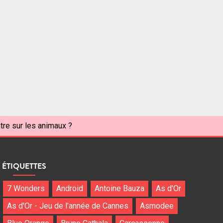
tre sur les animaux ?
ÉTIQUETTES
7 Wonders
Android
Antoine Bauza
As d'Or
As d'Or - Jeu de l'année de Cannes
Asmodee