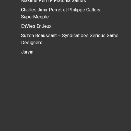
Maxime Perrin- Platonia Games
Charles-Amir Perret et Philippe Gallois-
SuperMeeple
EnVies EnJeux
Suzon Beaussant – Syndicat des Serious Game
Designers
Jarvin