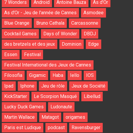
7 Wonders
Android
Antoine Bauza
As d'Or
As d'Or - Jeu de l'année de Cannes
Asmodee
Blue Orange
Bruno Cathala
Carcassonne
Cocktail Games
Days of Wonder
DBDJ
des bretzels et des jeux
Dominion
Edge
Essen
Festival
Festival International des Jeux de Cannes
Filosofia
Gigamic
Haba
Iello
IOS
Ipad
Iphone
Jeu de rôle
Jeux de Société
KickStarter
Le Scorpion Masqué
Libellud
Lucky Duck Games
Ludonaute
Martin Wallace
Matagot
origames
Paris est Ludique
podcast
Ravensburger