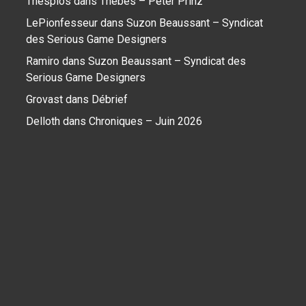
Thespios
dans
Thebes – Peter Prinz
LePionfesseur
dans
Suzon Beaussant – Syndicat
des Serious Game Designers
Ramiro
dans
Suzon Beaussant – Syndicat des
Serious Game Designers
Grovast
dans
Débrief
Delloth
dans
Chroniques – Juin 2026