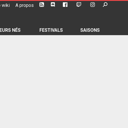
 wiki
A propos
EURS NÉS
FESTIVALS
SAISONS