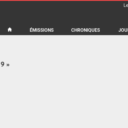
Le
iété
ÉMISSIONS
CHRONIQUES
JOU
 9 »