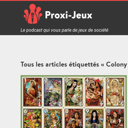
Skip
to
content
Proxi Jeux - Le podcast qui vous parle de jeux de soc
Le podcast qui vous parle de jeux de société
Tous les articles étiquettés « Colony