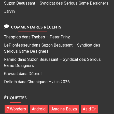
Suzon Beaussant – Syndicat des Serious Game Designers
Jarvin
COMMENTAIRES RÉCENTS
Thespios
dans
Thebes – Peter Prinz
LePionfesseur
dans
Suzon Beaussant – Syndicat des
Serious Game Designers
Ramiro
dans
Suzon Beaussant – Syndicat des Serious
Game Designers
Grovast
dans
Débrief
Delloth
dans
Chroniques – Juin 2026
ÉTIQUETTES
7 Wonders
Android
Antoine Bauza
As d'Or