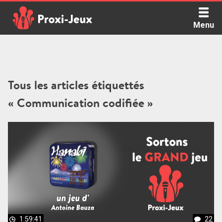
Skip
to
Menu
content
Proxi Jeux - Le podcast qui vous parle de jeux de société
Tous les articles étiquettés
« Communication codifiée »
1:59:41
22