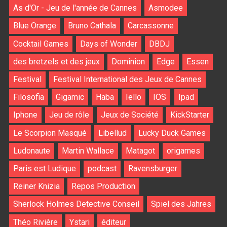
As d'Or - Jeu de l'année de Cannes
Asmodee
Blue Orange
Bruno Cathala
Carcassonne
Cocktail Games
Days of Wonder
DBDJ
des bretzels et des jeux
Dominion
Edge
Essen
Festival
Festival International des Jeux de Cannes
Filosofia
Gigamic
Haba
Iello
IOS
Ipad
Iphone
Jeu de rôle
Jeux de Société
KickStarter
Le Scorpion Masqué
Libellud
Lucky Duck Games
Ludonaute
Martin Wallace
Matagot
origames
Paris est Ludique
podcast
Ravensburger
Reiner Knizia
Repos Production
Sherlock Holmes Detective Conseil
Spiel des Jahres
Théo Rivière
Ystari
éditeur