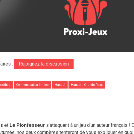
aires :
Rejoignez la discussion
odifiée
Communication limitée
Hanabi
Hanabi : Grands Feux
us
et
Le Pionfesseur
s’attaquent à un jeu d’un auteur français ! E
outumée, nos deux compères tenteront de vous expliquer en quoi