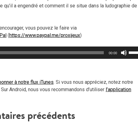
ce qu’il a engendré et comment il se situe dans la ludographie de
encourager, vous pouvez le faire via
Pal
(
https://www.paypal.me/proxijeux
)
Util
00:00
les
flèc
haut
pou
onner à notre flux iTunes
. Si vous nous appréciez, notez notre
aug
 Sur Android, nous vous recommandons d’utiliser
l’application
ou
dimi
le
aires précédents
vol