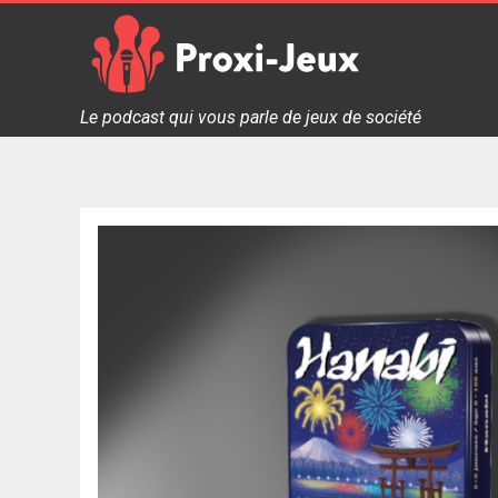
Skip
to
content
Proxi Jeux - Le podcast qui vous parle de jeux de soc
Le podcast qui vous parle de jeux de société