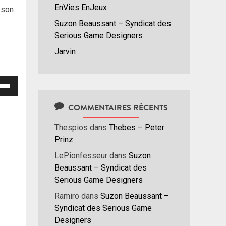
EnVies EnJeux
 son
Suzon Beaussant – Syndicat des
Serious Game Designers
Jarvin
isez
hes
COMMENTAIRES RÉCENTS
/bas
Thespios
dans
Thebes – Peter
r
Prinz
menter
LePionfesseur
dans
Suzon
nuer
Beaussant – Syndicat des
Serious Game Designers
ume.
Ramiro
dans
Suzon Beaussant –
Syndicat des Serious Game
Designers