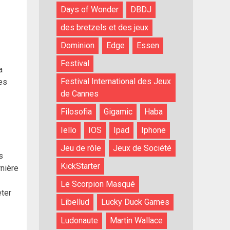
Days of Wonder
DBDJ
des bretzels et des jeux
Dominion
Edge
Essen
Festival
a
Festival International des Jeux
res
de Cannes
Filosofia
Gigamic
Haba
Iello
IOS
Ipad
Iphone
Jeu de rôle
Jeux de Société
s
KickStarter
rnière
Le Scorpion Masqué
eter
Libellud
Lucky Duck Games
Ludonaute
Martin Wallace