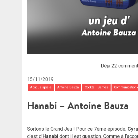
Déjà 22 comment
15/11/2019
Abacus spiele
Antoine Bauza
Cocktail Games
Communication c
Hanabi – Antoine Bauza
Sortons le Grand Jeu ! Pour ce 7ème épisode,
Cyr
c’est d’
Hanabi
dont il est question. Comme à l’acc