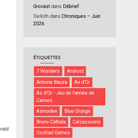
Grovast
dans
Débrief
Delloth
dans
Chroniques – Juin
2026
ÉTIQUETTES
7 Wonders
Android
Antoine Bauza
As d'Or
As d'Or - Jeu de l'année de
Cannes
Asmodee
Blue Orange
Bruno Cathala
Carcassonne
rald
Cocktail Games