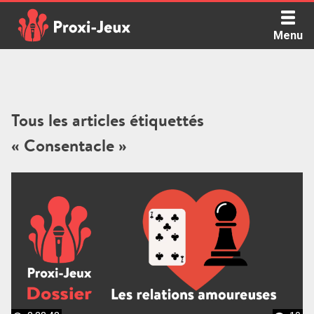
Skip
to
Menu
content
Proxi Jeux - Le podcast qui vous parle de jeux de société
Tous les articles étiquettés
« Consentacle »