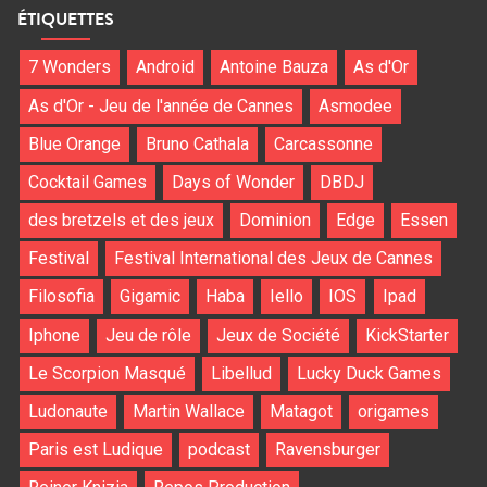
ÉTIQUETTES
7 Wonders
Android
Antoine Bauza
As d'Or
As d'Or - Jeu de l'année de Cannes
Asmodee
Blue Orange
Bruno Cathala
Carcassonne
Cocktail Games
Days of Wonder
DBDJ
des bretzels et des jeux
Dominion
Edge
Essen
Festival
Festival International des Jeux de Cannes
Filosofia
Gigamic
Haba
Iello
IOS
Ipad
Iphone
Jeu de rôle
Jeux de Société
KickStarter
Le Scorpion Masqué
Libellud
Lucky Duck Games
Ludonaute
Martin Wallace
Matagot
origames
Paris est Ludique
podcast
Ravensburger