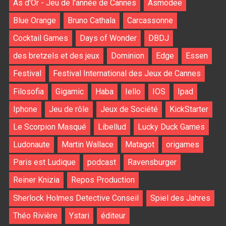
As d'Or - Jeu de l'année de Cannes
Asmodee
Blue Orange
Bruno Cathala
Carcassonne
Cocktail Games
Days of Wonder
DBDJ
des bretzels et des jeux
Dominion
Edge
Essen
Festival
Festival International des Jeux de Cannes
Filosofia
Gigamic
Haba
Iello
IOS
Ipad
Iphone
Jeu de rôle
Jeux de Société
KickStarter
Le Scorpion Masqué
Libellud
Lucky Duck Games
Ludonaute
Martin Wallace
Matagot
origames
Paris est Ludique
podcast
Ravensburger
Reiner Knizia
Repos Production
Sherlock Holmes Detective Conseil
Spiel des Jahres
Théo Rivière
Ystari
éditeur