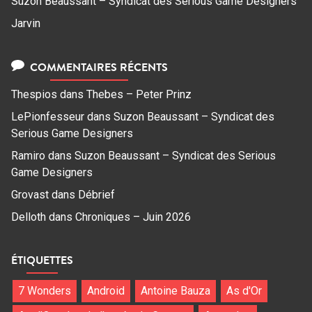
Suzon Beaussant – Syndicat des Serious Game Designers
Jarvin
COMMENTAIRES RÉCENTS
Thespios
dans
Thebes – Peter Prinz
LePionfesseur
dans
Suzon Beaussant – Syndicat des
Serious Game Designers
Ramiro
dans
Suzon Beaussant – Syndicat des Serious
Game Designers
Grovast
dans
Débrief
Delloth
dans
Chroniques – Juin 2026
ÉTIQUETTES
7 Wonders
Android
Antoine Bauza
As d'Or