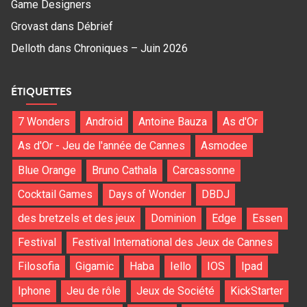
Game Designers
Grovast
dans
Débrief
Delloth
dans
Chroniques – Juin 2026
ÉTIQUETTES
7 Wonders
Android
Antoine Bauza
As d'Or
As d'Or - Jeu de l'année de Cannes
Asmodee
Blue Orange
Bruno Cathala
Carcassonne
Cocktail Games
Days of Wonder
DBDJ
des bretzels et des jeux
Dominion
Edge
Essen
Festival
Festival International des Jeux de Cannes
Filosofia
Gigamic
Haba
Iello
IOS
Ipad
Iphone
Jeu de rôle
Jeux de Société
KickStarter