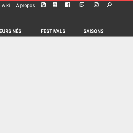
 wiki
A propos
EURS NÉS
FESTIVALS
SAISONS