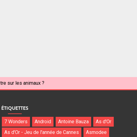
tre sur les animaux ?
ÉTIQUETTES
7 Wonders
Android
Antoine Bauza
As d'Or
As d'Or - Jeu de l'année de Cannes
Asmodee