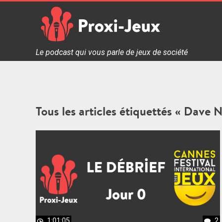
Skip
to
content
Proxi Jeux - Le podcast qui vous parle de jeux de soc
Le podcast qui vous parle de jeux de société
Tous les articles étiquettés « Dave 
1:01:05
2