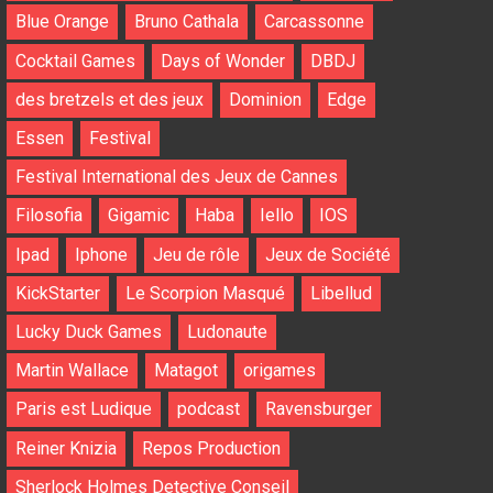
Blue Orange
Bruno Cathala
Carcassonne
Cocktail Games
Days of Wonder
DBDJ
des bretzels et des jeux
Dominion
Edge
Essen
Festival
Festival International des Jeux de Cannes
Filosofia
Gigamic
Haba
Iello
IOS
Ipad
Iphone
Jeu de rôle
Jeux de Société
KickStarter
Le Scorpion Masqué
Libellud
Lucky Duck Games
Ludonaute
Martin Wallace
Matagot
origames
Paris est Ludique
podcast
Ravensburger
Reiner Knizia
Repos Production
Sherlock Holmes Detective Conseil