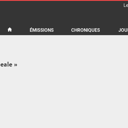
Le
iété
ÉMISSIONS
CHRONIQUES
JOU
Neale »