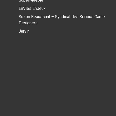
SuperMeeple
EnVies EnJeux
Suzon Beaussant – Syndicat des Serious Game
Designers
Jarvin