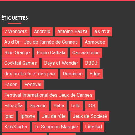
ÉTIQUETTES
7 Wonders
Android
Antoine Bauza
As d'Or
As d'Or - Jeu de l'année de Cannes
Asmodee
Blue Orange
Bruno Cathala
Carcassonne
Cocktail Games
Days of Wonder
DBDJ
des bretzels et des jeux
Dominion
Edge
Essen
Festival
Festival International des Jeux de Cannes
Filosofia
Gigamic
Haba
Iello
IOS
Ipad
Iphone
Jeu de rôle
Jeux de Société
KickStarter
Le Scorpion Masqué
Libellud