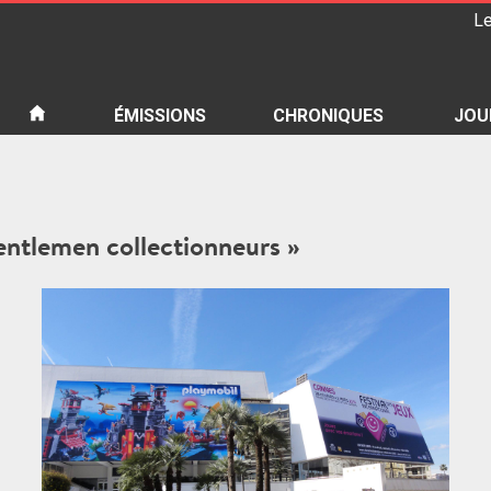
Le
iété
ÉMISSIONS
CHRONIQUES
JOU
Gentlemen collectionneurs »