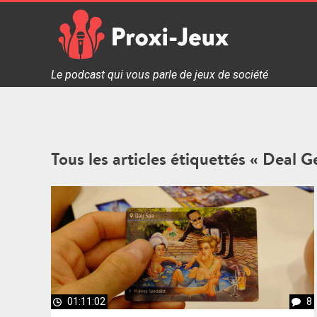
Skip
to
content
Proxi Jeux - Le podcast qui vous parle de jeux de soc
Le podcast qui vous parle de jeux de société
Tous les articles étiquettés « Deal 
01:11:02
8