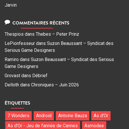
Jarvin
COMMENTAIRES RÉCENTS
Thespios
dans
Thebes – Peter Prinz
LePionfesseur
dans
Suzon Beaussant – Syndicat des
Serious Game Designers
Ramiro
dans
Suzon Beaussant – Syndicat des Serious
Game Designers
Grovast
dans
Débrief
Delloth
dans
Chroniques – Juin 2026
ÉTIQUETTES
7 Wonders
Android
Antoine Bauza
As d'Or
As d'Or - Jeu de l'année de Cannes
Asmodee