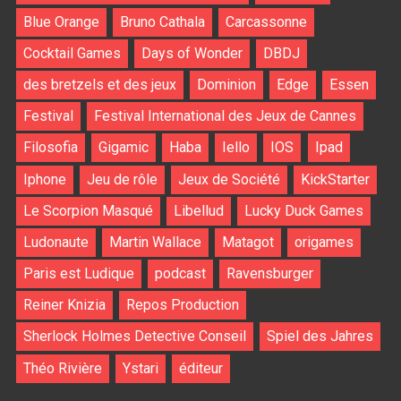
Blue Orange
Bruno Cathala
Carcassonne
Cocktail Games
Days of Wonder
DBDJ
des bretzels et des jeux
Dominion
Edge
Essen
Festival
Festival International des Jeux de Cannes
Filosofia
Gigamic
Haba
Iello
IOS
Ipad
Iphone
Jeu de rôle
Jeux de Société
KickStarter
Le Scorpion Masqué
Libellud
Lucky Duck Games
Ludonaute
Martin Wallace
Matagot
origames
Paris est Ludique
podcast
Ravensburger
Reiner Knizia
Repos Production
Sherlock Holmes Detective Conseil
Spiel des Jahres
Théo Rivière
Ystari
éditeur