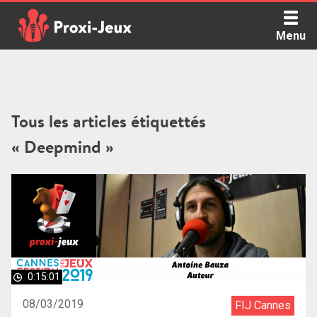
Skip
to
Menu
content
Proxi Jeux - Le podcast qui vous parle de jeux de société
Tous les articles étiquettés
« Deepmind »
0:15:01
08/03/2019
FIJ Cannes