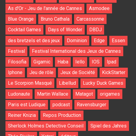
As d'Or - Jeu de l'année de Cannes
Asmodee
Blue Orange
Bruno Cathala
Carcassonne
Cocktail Games
Days of Wonder
DBDJ
des bretzels et des jeux
Dominion
Edge
Essen
Festival
Festival International des Jeux de Cannes
Filosofia
Gigamic
Haba
Iello
IOS
Ipad
Iphone
Jeu de rôle
Jeux de Société
KickStarter
Le Scorpion Masqué
Libellud
Lucky Duck Games
Ludonaute
Martin Wallace
Matagot
origames
Paris est Ludique
podcast
Ravensburger
Reiner Knizia
Repos Production
Sherlock Holmes Detective Conseil
Spiel des Jahres