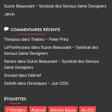
Suzon Beaussant – Syndicat des Serious Game Designers
Jarvin
COMMENTAIRES RÉCENTS
Thespios
dans
Thebes – Peter Prinz
LePionfesseur
dans
Suzon Beaussant – Syndicat des
Serious Game Designers
Ramiro
dans
Suzon Beaussant – Syndicat des Serious
Game Designers
Grovast
dans
Débrief
Delloth
dans
Chroniques – Juin 2026
ÉTIQUETTES
7 Wonders
Android
Antoine Bauza
As d'Or