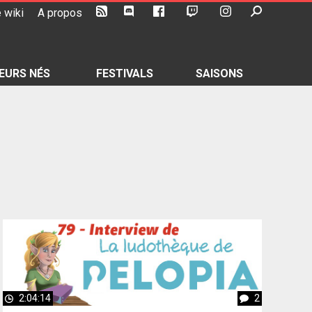
 wiki
A propos
EURS NÉS
FESTIVALS
SAISONS
2:04:14
2