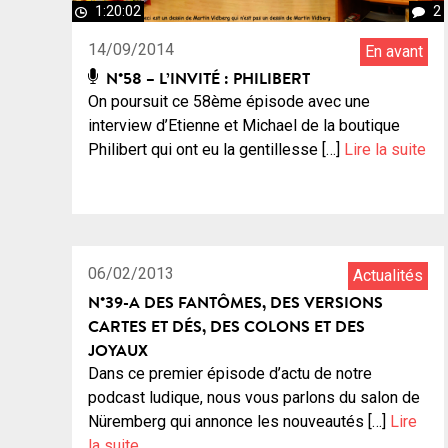
1:20:02
2
14/09/2014
En avant
N°58 – L’INVITÉ : PHILIBERT
On poursuit ce 58ème épisode avec une
interview d’Etienne et Michael de la boutique
Philibert qui ont eu la gentillesse […]
Lire la suite
1:10:32
14
06/02/2013
Actualités
N°39-A DES FANTÔMES, DES VERSIONS
CARTES ET DÉS, DES COLONS ET DES
JOYAUX
Dans ce premier épisode d’actu de notre
podcast ludique, nous vous parlons du salon de
Nüremberg qui annonce les nouveautés […]
Lire
la suite