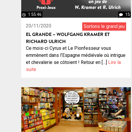
1:55:46
15
20/11/2020
Sortons le grand jeu
EL GRANDE – WOLFGANG KRAMER ET
RICHARD ULRICH
Ce mois-ci Cyrus et Le Pionfesseur vous
emmènent dans l’Espagne médiévale où intrigue
et chevalerie se côtoient ! Retour en […]
Lire la
suite