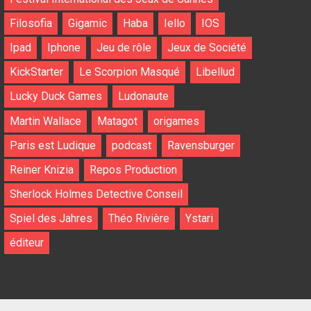
Filosofia
Gigamic
Haba
Iello
IOS
Ipad
Iphone
Jeu de rôle
Jeux de Société
KickStarter
Le Scorpion Masqué
Libellud
Lucky Duck Games
Ludonaute
Martin Wallace
Matagot
origames
Paris est Ludique
podcast
Ravensburger
Reiner Knizia
Repos Production
Sherlock Holmes Detective Conseil
Spiel des Jahres
Théo Rivière
Ystari
éditeur