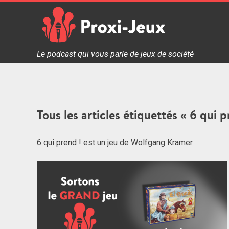
Skip
to
content
Proxi Jeux - Le podcast qui vous parle de jeux de soc
Le podcast qui vous parle de jeux de société
Tous les articles étiquettés « 6 qui 
6 qui prend ! est un jeu de Wolfgang Kramer