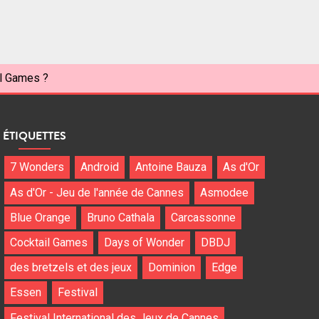
al Games ?
ÉTIQUETTES
7 Wonders
Android
Antoine Bauza
As d'Or
As d'Or - Jeu de l'année de Cannes
Asmodee
Blue Orange
Bruno Cathala
Carcassonne
Cocktail Games
Days of Wonder
DBDJ
des bretzels et des jeux
Dominion
Edge
Essen
Festival
Festival International des Jeux de Cannes