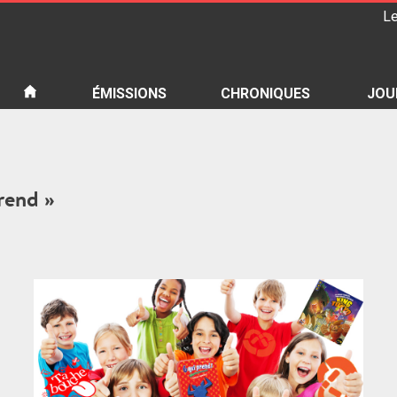
Le
iété
ÉMISSIONS
CHRONIQUES
JOU
prend »