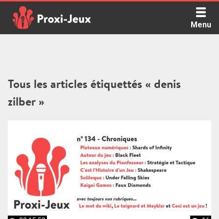
Skip
to
Menu
content
Proxi Jeux - Le podcast qui vous parle de jeux de société
Tous les articles étiquettés « denis
zilber »