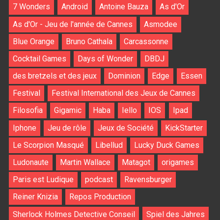
7 Wonders
Android
Antoine Bauza
As d'Or
As d'Or - Jeu de l'année de Cannes
Asmodee
Blue Orange
Bruno Cathala
Carcassonne
Cocktail Games
Days of Wonder
DBDJ
des bretzels et des jeux
Dominion
Edge
Essen
Festival
Festival International des Jeux de Cannes
Filosofia
Gigamic
Haba
Iello
IOS
Ipad
Iphone
Jeu de rôle
Jeux de Société
KickStarter
Le Scorpion Masqué
Libellud
Lucky Duck Games
Ludonaute
Martin Wallace
Matagot
origames
Paris est Ludique
podcast
Ravensburger
Reiner Knizia
Repos Production
Sherlock Holmes Detective Conseil
Spiel des Jahres