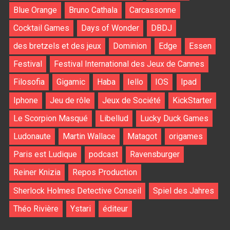
Blue Orange
Bruno Cathala
Carcassonne
Cocktail Games
Days of Wonder
DBDJ
des bretzels et des jeux
Dominion
Edge
Essen
Festival
Festival International des Jeux de Cannes
Filosofia
Gigamic
Haba
Iello
IOS
Ipad
Iphone
Jeu de rôle
Jeux de Société
KickStarter
Le Scorpion Masqué
Libellud
Lucky Duck Games
Ludonaute
Martin Wallace
Matagot
origames
Paris est Ludique
podcast
Ravensburger
Reiner Knizia
Repos Production
Sherlock Holmes Detective Conseil
Spiel des Jahres
Théo Rivière
Ystari
éditeur