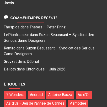
Jarvin
COMMENTAIRES RÉCENTS
Thespios
dans
Thebes – Peter Prinz
LePionfesseur
dans
Suzon Beaussant – Syndicat des
Serious Game Designers
Ramiro
dans
Suzon Beaussant – Syndicat des Serious
Game Designers
Grovast
dans
Débrief
Delloth
dans
Chroniques – Juin 2026
ÉTIQUETTES
7 Wonders
Android
Antoine Bauza
As d'Or
As d'Or - Jeu de l'année de Cannes
Asmodee