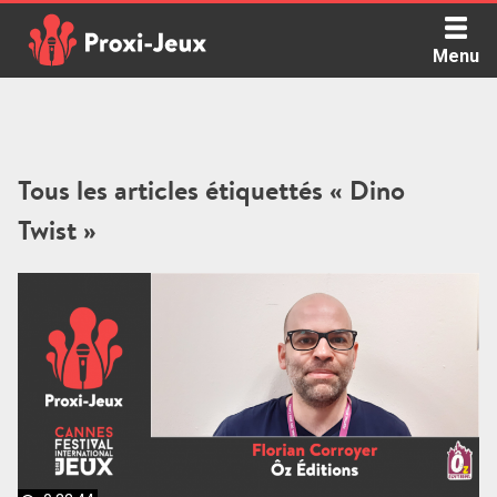
Skip
to
Menu
content
Proxi Jeux - Le podcast qui vous parle de jeux de société
Tous les articles étiquettés « Dino
Twist »