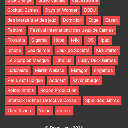
Blue Orange
Bruno Cathala
Carcassonne
Cocktail Games
Days of Wonder
DBDJ
des bretzels et des jeux
Dominion
Edge
Essen
Festival
Festival International des Jeux de Cannes
Filosofia
Gigamic
Haba
Iello
IOS
Ipad
Iphone
Jeu de rôle
Jeux de Société
KickStarter
Le Scorpion Masqué
Libellud
Lucky Duck Games
Ludonaute
Martin Wallace
Matagot
origames
Paris est Ludique
podcast
Ravensburger
Reiner Knizia
Repos Production
Sherlock Holmes Detective Conseil
Spiel des Jahres
Théo Rivière
Ystari
éditeur