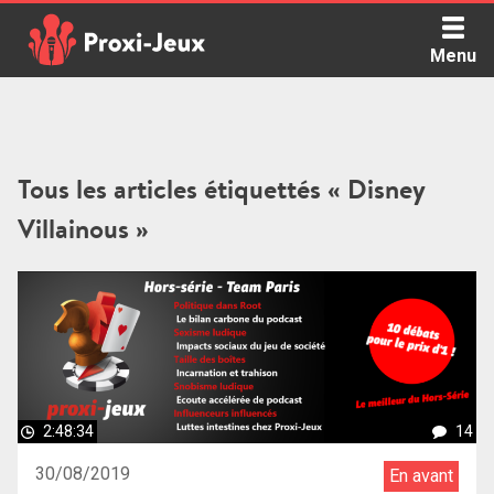
Skip
to
Menu
content
Proxi Jeux - Le podcast qui vous parle de jeux de société
Tous les articles étiquettés « Disney
Villainous »
2:48:34
14
30/08/2019
En avant