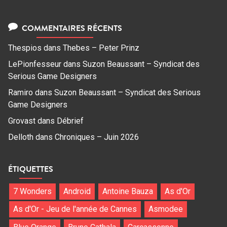
COMMENTAIRES RÉCENTS
Thespios
dans
Thebes – Peter Prinz
LePionfesseur
dans
Suzon Beaussant – Syndicat des
Serious Game Designers
Ramiro
dans
Suzon Beaussant – Syndicat des Serious
Game Designers
Grovast
dans
Débrief
Delloth
dans
Chroniques – Juin 2026
ÉTIQUETTES
7 Wonders
Android
Antoine Bauza
As d'Or
As d'Or - Jeu de l'année de Cannes
Asmodee