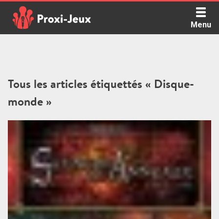
Skip
to
Menu
content
Proxi Jeux - Le podcast qui vous parle de jeux de société
Tous les articles étiquettés « Disque-
monde »