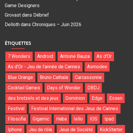
Game Designers
Grovast
dans
Débrief
Delloth
dans
Chroniques – Juin 2026
ÉTIQUETTES
7 Wonders
Android
Antoine Bauza
As d'Or
As d'Or - Jeu de l'année de Cannes
Asmodee
Blue Orange
Bruno Cathala
Carcassonne
Cocktail Games
Days of Wonder
DBDJ
des bretzels et des jeux
Dominion
Edge
Essen
Festival
Festival International des Jeux de Cannes
Filosofia
Gigamic
Haba
Iello
IOS
Ipad
Iphone
Jeu de rôle
Jeux de Société
KickStarter