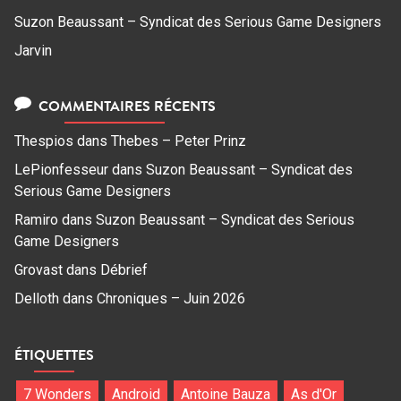
Suzon Beaussant – Syndicat des Serious Game Designers
Jarvin
COMMENTAIRES RÉCENTS
Thespios
dans
Thebes – Peter Prinz
LePionfesseur
dans
Suzon Beaussant – Syndicat des
Serious Game Designers
Ramiro
dans
Suzon Beaussant – Syndicat des Serious
Game Designers
Grovast
dans
Débrief
Delloth
dans
Chroniques – Juin 2026
ÉTIQUETTES
7 Wonders
Android
Antoine Bauza
As d'Or