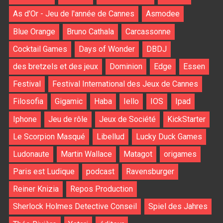
As d'Or - Jeu de l'année de Cannes
Asmodee
Blue Orange
Bruno Cathala
Carcassonne
Cocktail Games
Days of Wonder
DBDJ
des bretzels et des jeux
Dominion
Edge
Essen
Festival
Festival International des Jeux de Cannes
Filosofia
Gigamic
Haba
Iello
IOS
Ipad
Iphone
Jeu de rôle
Jeux de Société
KickStarter
Le Scorpion Masqué
Libellud
Lucky Duck Games
Ludonaute
Martin Wallace
Matagot
origames
Paris est Ludique
podcast
Ravensburger
Reiner Knizia
Repos Production
Sherlock Holmes Detective Conseil
Spiel des Jahres