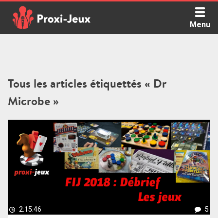
Skip
to
Menu
content
Proxi Jeux - Le podcast qui vous parle de jeux de société
Tous les articles étiquettés « Dr
Microbe »
2:15:46
5