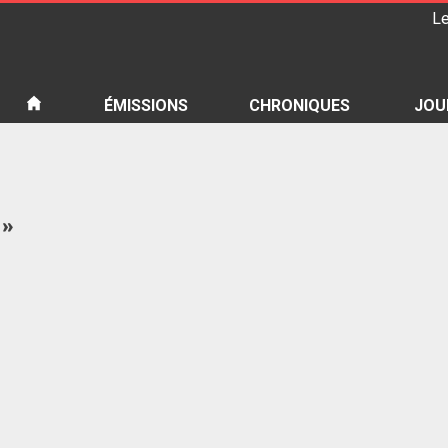
Le
iété
ÉMISSIONS
CHRONIQUES
JOU
 »