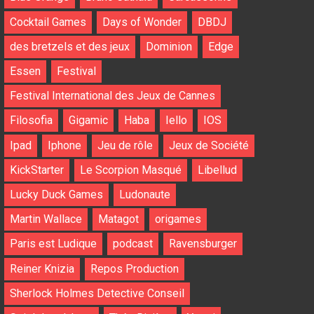
Cocktail Games
Days of Wonder
DBDJ
des bretzels et des jeux
Dominion
Edge
Essen
Festival
Festival International des Jeux de Cannes
Filosofia
Gigamic
Haba
Iello
IOS
Ipad
Iphone
Jeu de rôle
Jeux de Société
KickStarter
Le Scorpion Masqué
Libellud
Lucky Duck Games
Ludonaute
Martin Wallace
Matagot
origames
Paris est Ludique
podcast
Ravensburger
Reiner Knizia
Repos Production
Sherlock Holmes Detective Conseil