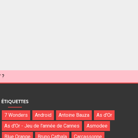
" ?
ÉTIQUETTES
7 Wonders
Android
Antoine Bauza
As d'Or
As d'Or - Jeu de l'année de Cannes
Asmodee
Blue Orange
Bruno Cathala
Carcassonne