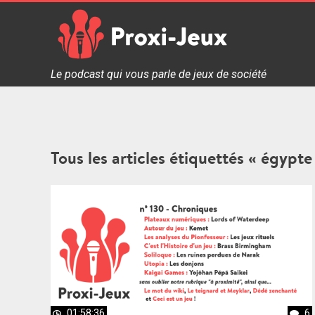
Skip
to
content
Proxi Jeux - Le podcast qui vous parle de jeux de soc
Le podcast qui vous parle de jeux de société
Tous les articles étiquettés « égypte
01:58:36
6