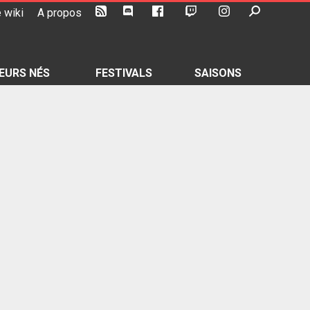
 wiki
A propos
EURS NÉS
FESTIVALS
SAISONS