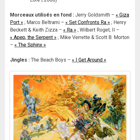
Morceaux utilisés en fond :
Jerry Goldsmith –
« Giza
Port »
; Marco Beltrami –
« Set Confronts Ra »
; Henry
Beckett & Keith Zizza –
« Ra »
; Wilbert Roget, II –
« Apep, the Serpent »
; Mike Verrette & Scott B. Morton
–
« The Sphinx »
Jingles :
The Beach Boys –
« I Get Around »