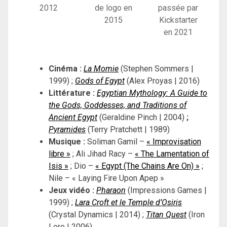
2012
de logo en
passée par
2015
Kickstarter
en 2021
Cinéma :
La Momie
(Stephen Sommers |
1999) ;
Gods of Egypt
(Alex Proyas | 2016)
Littérature :
Egyptian Mythology: A Guide to
the Gods, Goddesses, and Traditions of
Ancient Egypt
(Geraldine Pinch | 2004)
;
Pyramides
(Terry Pratchett | 1989)
Musique :
Soliman Gamil –
« Improvisation
libre »
; Ali Jihad Racy –
« The Lamentation of
Isis »
; Dio –
« Egypt (The Chains Are On) »
;
Nile – « Laying Fire Upon Apep »
Jeux vidéo :
Pharaon
(Impressions Games |
1999) ;
Lara Croft et le Temple d’Osiris
(Crystal Dynamics | 2014) ;
Titan Quest
(Iron
Lore | 2006)