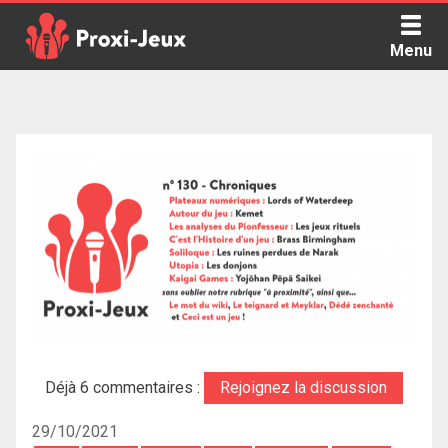
Skip
to
Menu
content
Proxi Jeux - Le podcast qui vous parle de jeux de société
Déjà 6 commentaires :
Rejoignez la discussion
29/10/2021