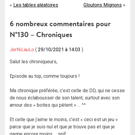
Navigation
Les tables aléatoires
Gloutons Mignons
de
6 nombreux commentaires pour
l’article
N°130 – Chroniques
JerNiLauLo
29/10/2021 à 14:03
Salut les chroniqueurs,
Episode au top, comme toujours !
Ma chronique préférée, c’est celle de DD, qui ne cesse
de nous éclabousser de son talent, surtout avec son
amour des « boites qui pètent » … ^^
Et celle que j’aime le moins, c’est « ceci est un jeu »
parce que je suis nul et que je trouve pas et que je
gagne encore moins … snif …