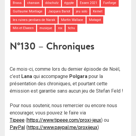
Brass
chanson
ddschutz
égypte
Essen 2021
Funforge
Guillaume Montiage
Jacques Bariot
jeu solo
Kemet
les ruines perdues de Narak
Martin Wallace
Matagot
Min et Elween
musique
rox
tichu
N°130 – Chroniques
Ce mois-ci, comme lors du dernier épisode de Noël,
c’est
Lana
qui accompagne
Polgara
pour la
présentation des chroniques, et pourtant cette
émission est garantie sans aucun jeu de Stefan Feld !
Pour nous soutenir, nous remercier ou encore nous
encourager, vous pouvez le faire via
Tipeee
(
https://www.tipeee.com/proxi-jeux
) ou
PayPal
(
https://www.paypal.me/proxijeux
)