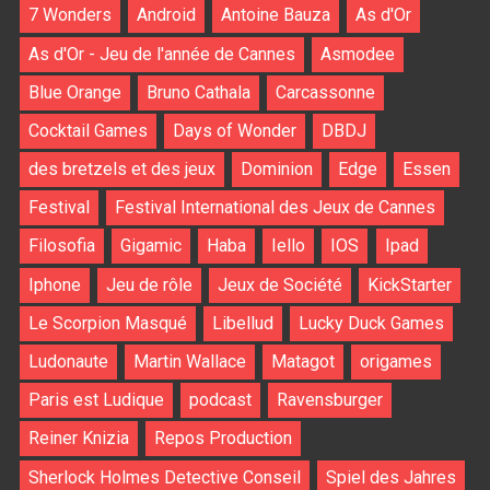
7 Wonders
Android
Antoine Bauza
As d'Or
As d'Or - Jeu de l'année de Cannes
Asmodee
Blue Orange
Bruno Cathala
Carcassonne
Cocktail Games
Days of Wonder
DBDJ
des bretzels et des jeux
Dominion
Edge
Essen
Festival
Festival International des Jeux de Cannes
Filosofia
Gigamic
Haba
Iello
IOS
Ipad
Iphone
Jeu de rôle
Jeux de Société
KickStarter
Le Scorpion Masqué
Libellud
Lucky Duck Games
Ludonaute
Martin Wallace
Matagot
origames
Paris est Ludique
podcast
Ravensburger
Reiner Knizia
Repos Production
Sherlock Holmes Detective Conseil
Spiel des Jahres