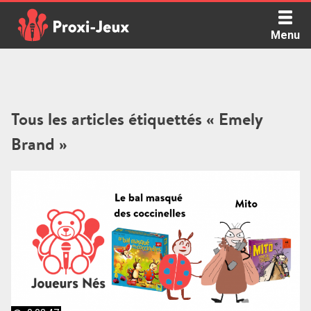
Skip
to
Menu
content
Proxi Jeux - Le podcast qui vous parle de jeux de société
Tous les articles étiquettés « Emely
Brand »