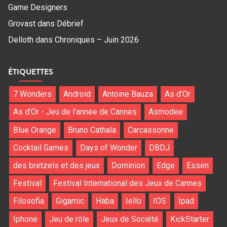
Game Designers
Grovast
dans
Débrief
Delloth
dans
Chroniques – Juin 2026
ÉTIQUETTES
7 Wonders
Android
Antoine Bauza
As d'Or
As d'Or - Jeu de l'année de Cannes
Asmodee
Blue Orange
Bruno Cathala
Carcassonne
Cocktail Games
Days of Wonder
DBDJ
des bretzels et des jeux
Dominion
Edge
Essen
Festival
Festival International des Jeux de Cannes
Filosofia
Gigamic
Haba
Iello
IOS
Ipad
Iphone
Jeu de rôle
Jeux de Société
KickStarter