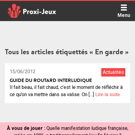
Skip
to
Menu
content
Proxi Jeux - Le podcast qui vous parle de jeux de société
Tous les articles étiquettés « En garde »
0:59:18
25
15/06/2012
Actualités
GUIDE DU ROUTARD INTERLUDIQUE
Il fait beau, il fait chaud, c’est le moment de réfléchir à
ce qu’on va mettre dans sa valise. On […]
Lire la suite
À vous de jouer :
Quelle manifestation ludique française,