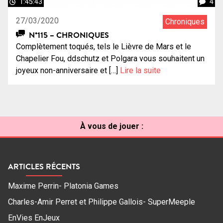
1:45:43
4
27/03/2020
Chroniques
N°115 – CHRONIQUES
Complètement toqués, tels le Lièvre de Mars et le
Chapelier Fou, ddschutz et Polgara vous souhaitent un
joyeux non-anniversaire et […]
Lire la suite
À vous de jouer :
ARTICLES RÉCENTS
Maxime Perrin- Platonia Games
Charles-Amir Perret et Philippe Gallois- SuperMeeple
EnVies EnJeux