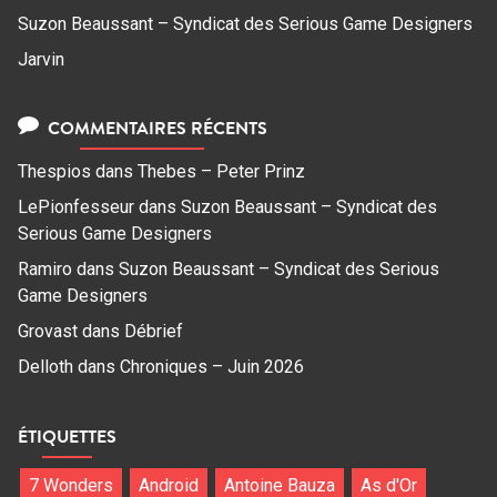
Suzon Beaussant – Syndicat des Serious Game Designers
Jarvin
COMMENTAIRES RÉCENTS
Thespios
dans
Thebes – Peter Prinz
LePionfesseur
dans
Suzon Beaussant – Syndicat des
Serious Game Designers
Ramiro
dans
Suzon Beaussant – Syndicat des Serious
Game Designers
Grovast
dans
Débrief
Delloth
dans
Chroniques – Juin 2026
ÉTIQUETTES
7 Wonders
Android
Antoine Bauza
As d'Or