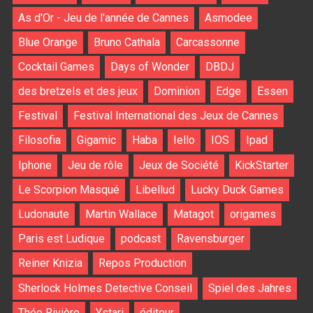
As d'Or - Jeu de l'année de Cannes
Asmodee
Blue Orange
Bruno Cathala
Carcassonne
Cocktail Games
Days of Wonder
DBDJ
des bretzels et des jeux
Dominion
Edge
Essen
Festival
Festival International des Jeux de Cannes
Filosofia
Gigamic
Haba
Iello
IOS
Ipad
Iphone
Jeu de rôle
Jeux de Société
KickStarter
Le Scorpion Masqué
Libellud
Lucky Duck Games
Ludonaute
Martin Wallace
Matagot
origames
Paris est Ludique
podcast
Ravensburger
Reiner Knizia
Repos Production
Sherlock Holmes Detective Conseil
Spiel des Jahres
Théo Rivière
Ystari
éditeur