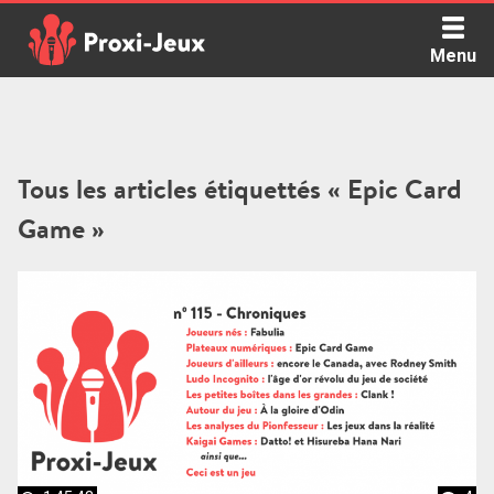
Skip
to
Menu
content
Proxi Jeux - Le podcast qui vous parle de jeux de société
Tous les articles étiquettés « Epic Card
Game »