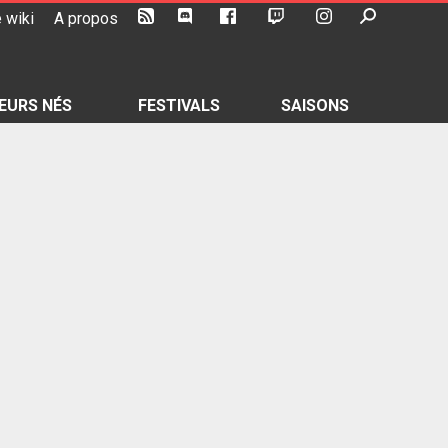
 wiki
A propos
EURS NÉS
FESTIVALS
SAISONS