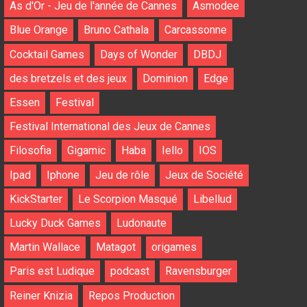
As d'Or - Jeu de l'année de Cannes
Asmodee
Blue Orange
Bruno Cathala
Carcassonne
Cocktail Games
Days of Wonder
DBDJ
des bretzels et des jeux
Dominion
Edge
Essen
Festival
Festival International des Jeux de Cannes
Filosofia
Gigamic
Haba
Iello
IOS
Ipad
Iphone
Jeu de rôle
Jeux de Société
KickStarter
Le Scorpion Masqué
Libellud
Lucky Duck Games
Ludonaute
Martin Wallace
Matagot
origames
Paris est Ludique
podcast
Ravensburger
Reiner Knizia
Repos Production