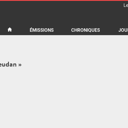
Le
iété
ÉMISSIONS
CHRONIQUES
JOU
ieudan »