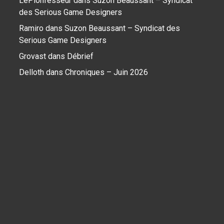
LePionfesseur
dans
Suzon Beaussant – Syndicat
des Serious Game Designers
Ramiro
dans
Suzon Beaussant – Syndicat des
Serious Game Designers
Grovast
dans
Débrief
Delloth
dans
Chroniques – Juin 2026