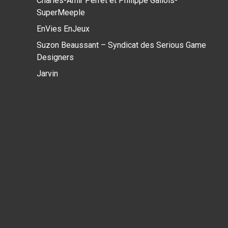
Charles-Amir Perret et Philippe Gallois-
SuperMeeple
EnVies EnJeux
Suzon Beaussant – Syndicat des Serious Game
Designers
Jarvin