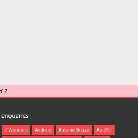
n" ?
ÉTIQUETTES
7 Wonders
Android
Antoine Bauza
As d'Or