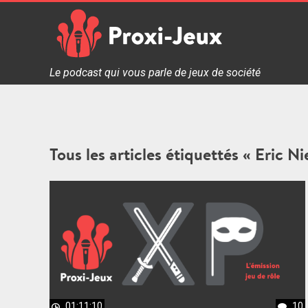
Skip
to
content
Proxi Jeux - Le podcast qui vous parle de jeux de soc
Le podcast qui vous parle de jeux de société
Tous les articles étiquettés « Eric N
01:11:10
10