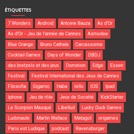
ÉTIQUETTES
7 Wonders
Android
Antoine Bauza
As d'Or
As d'Or - Jeu de l'année de Cannes
Asmodee
Blue Orange
Bruno Cathala
Carcassonne
Cocktail Games
Days of Wonder
DBDJ
des bretzels et des jeux
Dominion
Edge
Essen
Festival
Festival International des Jeux de Cannes
Filosofia
Gigamic
Haba
Iello
IOS
Ipad
Iphone
Jeu de rôle
Jeux de Société
KickStarter
Le Scorpion Masqué
Libellud
Lucky Duck Games
Ludonaute
Martin Wallace
Matagot
origames
Paris est Ludique
podcast
Ravensburger