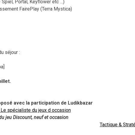
 Spiel, Portal, Keyflower etc …)
assement FairePlay (Terra Mystica)
u séjour :
pa]
illet.
posé avec la participation de Ludikbazar
 du jeu Discount, neuf et occasion
Tactique & Strat