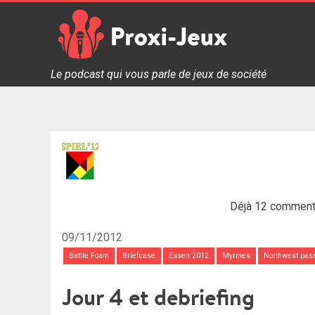
Skip
to
content
Proxi Jeux - Le podcast qui vous parle de jeux de soc
Le podcast qui vous parle de jeux de société
Déjà 12 comment
09/11/2012
Battle Foam
Briefcase
Essen 2012
Myrmes
Northwest pas
Jour 4 et debriefing