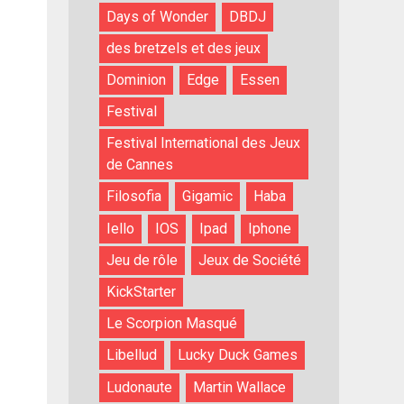
Days of Wonder
DBDJ
des bretzels et des jeux
Dominion
Edge
Essen
Festival
Festival International des Jeux
de Cannes
Filosofia
Gigamic
Haba
Iello
IOS
Ipad
Iphone
Jeu de rôle
Jeux de Société
KickStarter
Le Scorpion Masqué
Libellud
Lucky Duck Games
Ludonaute
Martin Wallace