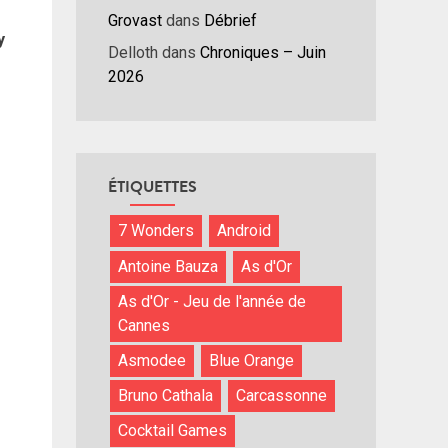
Grovast
dans
Débrief
y
Delloth
dans
Chroniques – Juin
2026
ÉTIQUETTES
7 Wonders
Android
Antoine Bauza
As d'Or
As d'Or - Jeu de l'année de
Cannes
Asmodee
Blue Orange
Bruno Cathala
Carcassonne
Cocktail Games