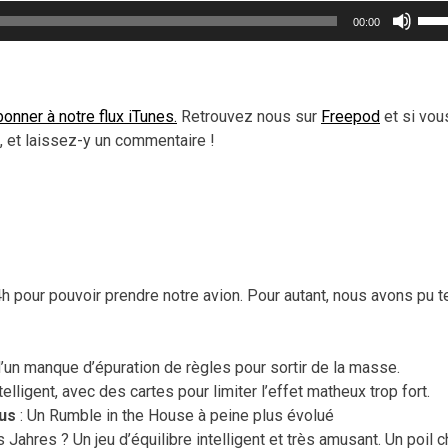
Util
00:00
les
flèc
haut
pou
onner à notre flux iTunes.
Retrouvez nous sur
Freepod
et si vou
aug
 et laissez-y un commentaire !
ou
dimi
le
vol
h pour pouvoir prendre notre avion. Pour autant, nous avons pu t
d’un manque d’épuration de règles pour sortir de la masse.
telligent, avec des cartes pour limiter l’effet matheux trop fort.
us
: Un Rumble in the House à peine plus évolué
s Jahres ? Un jeu d’équilibre intelligent et très amusant. Un poil c