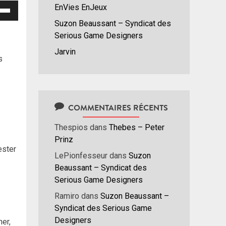
isez
EnVies EnJeux
Suzon Beaussant – Syndicat des
hes
Serious Game Designers
/bas
Jarvin
r
s
menter
nuer
COMMENTAIRES RÉCENTS
ume.
Thespios
dans
Thebes – Peter
Prinz
ester
LePionfesseur
dans
Suzon
Beaussant – Syndicat des
Serious Game Designers
Ramiro
dans
Suzon Beaussant –
Syndicat des Serious Game
Designers
her,