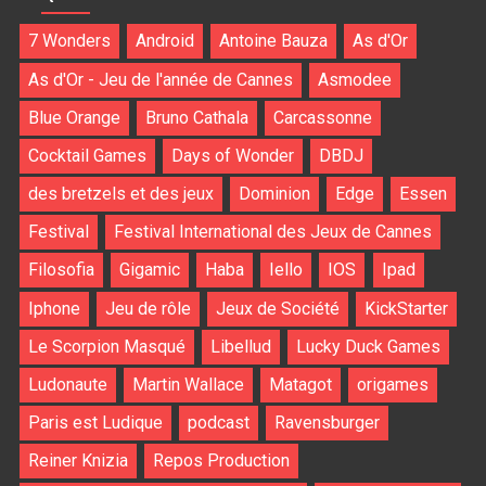
7 Wonders
Android
Antoine Bauza
As d'Or
As d'Or - Jeu de l'année de Cannes
Asmodee
Blue Orange
Bruno Cathala
Carcassonne
Cocktail Games
Days of Wonder
DBDJ
des bretzels et des jeux
Dominion
Edge
Essen
Festival
Festival International des Jeux de Cannes
Filosofia
Gigamic
Haba
Iello
IOS
Ipad
Iphone
Jeu de rôle
Jeux de Société
KickStarter
Le Scorpion Masqué
Libellud
Lucky Duck Games
Ludonaute
Martin Wallace
Matagot
origames
Paris est Ludique
podcast
Ravensburger
Reiner Knizia
Repos Production