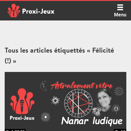
Skip
to
Menu
content
Proxi Jeux - Le podcast qui vous parle de jeux de société
Tous les articles étiquettés « Félicité
(!) »