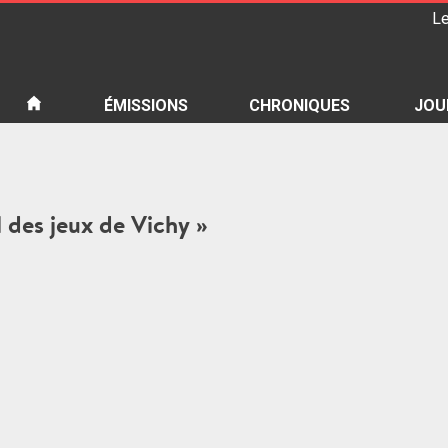
Le
iété
ÉMISSIONS
CHRONIQUES
JOU
al des jeux de Vichy »