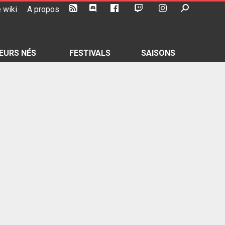
 wiki
A propos
EURS NÉS
FESTIVALS
SAISONS