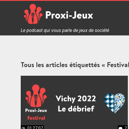
Skip
to
content
Proxi Jeux - Le podcast qui vous parle de jeux de soc
Le podcast qui vous parle de jeux de société
Tous les articles étiquettés « Festiv
01:27:07
2