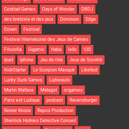
Cocktail Games
Days of Wonder
DBDJ
des bretzels et des jeux
Dominion
Edge
Essen
Festival
Festival International des Jeux de Cannes
Filosofia
Gigamic
Haba
Iello
IOS
Ipad
Iphone
Jeu de rôle
Jeux de Société
KickStarter
Le Scorpion Masqué
Libellud
Lucky Duck Games
Ludonaute
Martin Wallace
Matagot
origames
Paris est Ludique
podcast
Ravensburger
Reiner Knizia
Repos Production
Sherlock Holmes Detective Conseil