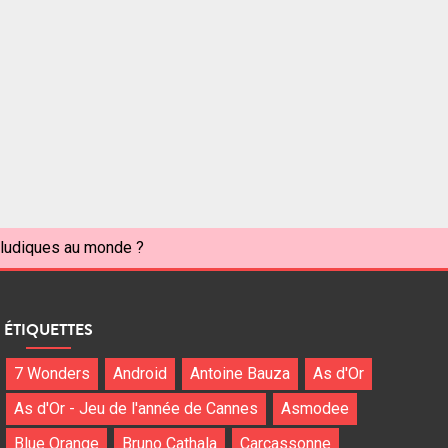
s ludiques au monde ?
ÉTIQUETTES
7 Wonders
Android
Antoine Bauza
As d'Or
As d'Or - Jeu de l'année de Cannes
Asmodee
Blue Orange
Bruno Cathala
Carcassonne