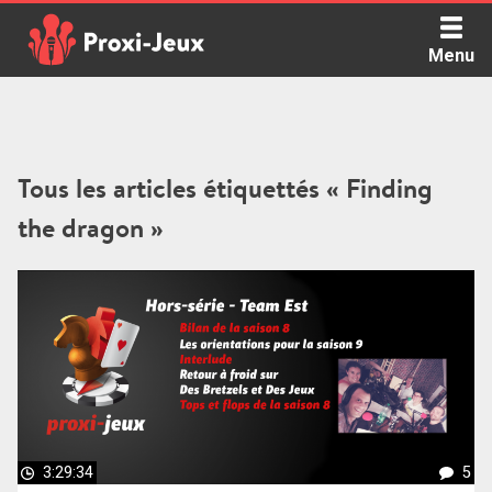
Skip
to
Menu
content
Proxi Jeux - Le podcast qui vous parle de jeux de société
Tous les articles étiquettés « Finding
the dragon »
3:29:34
5