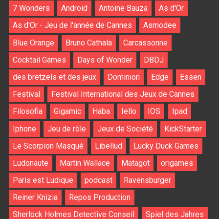
7 Wonders
Android
Antoine Bauza
As d'Or
As d'Or - Jeu de l'année de Cannes
Asmodee
Blue Orange
Bruno Cathala
Carcassonne
Cocktail Games
Days of Wonder
DBDJ
des bretzels et des jeux
Dominion
Edge
Essen
Festival
Festival International des Jeux de Cannes
Filosofia
Gigamic
Haba
Iello
IOS
Ipad
Iphone
Jeu de rôle
Jeux de Société
KickStarter
Le Scorpion Masqué
Libellud
Lucky Duck Games
Ludonaute
Martin Wallace
Matagot
origames
Paris est Ludique
podcast
Ravensburger
Reiner Knizia
Repos Production
Sherlock Holmes Detective Conseil
Spiel des Jahres